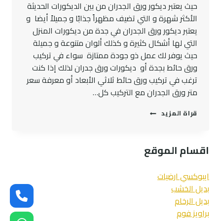
حيث يعتبر ديكور ورق الجدران من بين الديكورات الحديثة
الأكثر شهرة و التي تضيف مظهراً جذابًا و جميلاً أيضا و
يعتبر ديكور ورق الجدران في جدة من ديكورات المنزل
التي لها أشكال كثيرة و كذلك ألوان متنوعة و جميلة
حيث يوفر لك عمل ذو جودة ممتازة سواء في تركيب
ورق حائط بجدة أو ديكورات ورق جدران لذلك إذا كنت
ترغب في تركيب ورق حائط ثلاثي الأبعاد أو معرفة سعر
متر ورق الجدران مع التركيب كل…
تركيب
قراة المزيد
ورق
جدران
بجدة
اقسام الموقع
ت:
0545300912
فني
ايبوكسي ارضيات
ورق
بديل الخشب
جدران
بديل الرخام
بجده
–
براويز فوم
تركيب