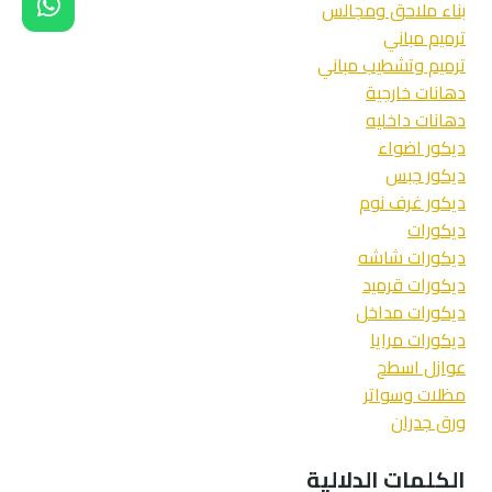
بناء ملاحق ومجالس
ورق
ترميم مباني
حائط
ترميم وتشطيب مباني
–
عامل
دهانات خارجية
تركيب
دهانات داخليه
ورق
ديكور اضواء
جدران
ديكور جبس
بجدة
ديكور غرف نوم
ديكورات
ديكورات شاشه
ديكورات قرميد
ديكورات مداخل
ديكورات مرايا
عوازل اسطح
مظلات وسواتر
ورق جدران
الكلمات الدلالية