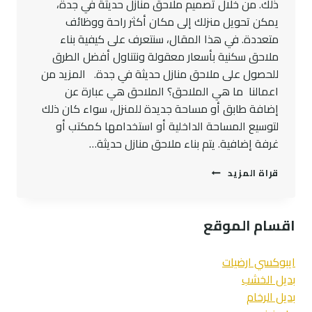
ذلك. من خلال تصميم ملاحق منازل حديثة في جدة،
يمكن تحويل منزلك إلى مكان أكثر راحة ووظائف
متعددة. في هذا المقال، سنتعرف على كيفية بناء
ملاحق سكنية بأسعار معقولة ونتناول أفضل الطرق
للحصول على ملاحق منازل حديثة في جدة. المزيد من
اعمالنا ما هي الملاحق؟ الملاحق هي عبارة عن
إضافة طابق أو مساحة جديدة للمنزل، سواء كان ذلك
لتوسيع المساحة الداخلية أو استخدامها كمكتب أو
غرفة إضافية. يتم بناء ملاحق منازل حديثة…
بناء
قراة المزيد
ملاحق
بأسعار
مناسبة
اقسام الموقع
ملاحق
منازل
حديثة
ايبوكسي ارضيات
في
بديل الخشب
جده
بديل الرخام