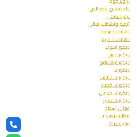
براويز فوم
بناء ملاحق ومجالس
ترميم مباني
ترميم وتشطيب مباني
دهانات خارجية
دهانات داخليه
ديكور اضواء
ديكور جبس
ديكور غرف نوم
ديكورات
ديكورات شاشه
ديكورات قرميد
ديكورات مداخل
ديكورات مرايا
عوازل اسطح
مظلات وسواتر
ورق جدران