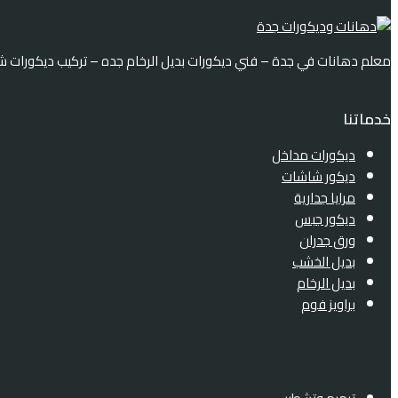
معلم دهانات في جدة – فني ديكورات بديل الرخام جده – تركيب ديكورات ش
خدماتنا
ديكورات مداخل
ديكور شاشات
مرايا جدارية
ديكور جبس
ورق جدران
بديل الخشب
بديل الرخام
براويز فوم