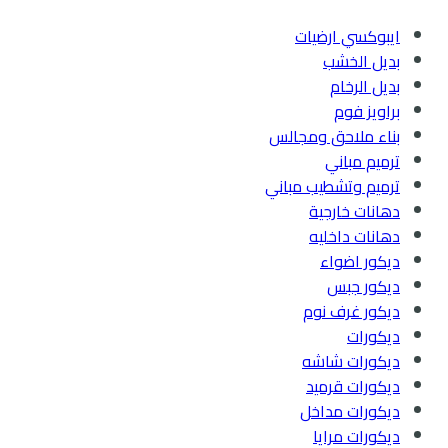
عالية
ايبوكسي ارضيات
و
بديل الخشب
اسعار
بديل الرخام
تنافسية
براويز فوم
بناء ملاحق ومجالس
ترميم مباني
ترميم وتشطيب مباني
دهانات خارجية
دهانات داخليه
ديكور اضواء
ديكور جبس
ديكور غرف نوم
ديكورات
ديكورات شاشه
ديكورات قرميد
ديكورات مداخل
ديكورات مرايا