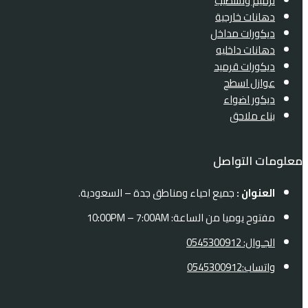
ترميم وتشطيب
دهانات خارجية
ديكورات مداخل
دهانات داخليه
ديكورات قرميد
عوازل اسطح
ديكور اضواء
بناء ملاحق
معلومات التواصل
العنوان :
جميع احياء ومناطق جدة – السعودية.
مفتوح يوميا من الساعة: 10:00PM – 7:00AM
الجـوال: 0545300912
واتساب:0545300912