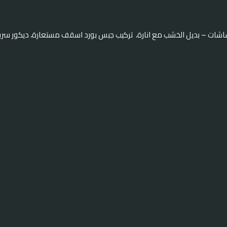
اشات – بديل الخشب مع انارة، تركيب جبس بورد اسقف مستعارة، ديكور سري