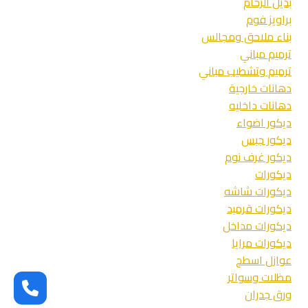
بديل الرخام
براويز فوم
بناء ملاحق ومجالس
ترميم مباني
ترميم وتشطيب مباني
دهانات خارجية
دهانات داخليه
ديكور اضواء
ديكور جبس
ديكور غرف نوم
ديكورات
ديكورات شاشه
ديكورات قرميد
ديكورات مداخل
ديكورات مرايا
عوازل اسطح
مظلات وسواتر
ورق جدران