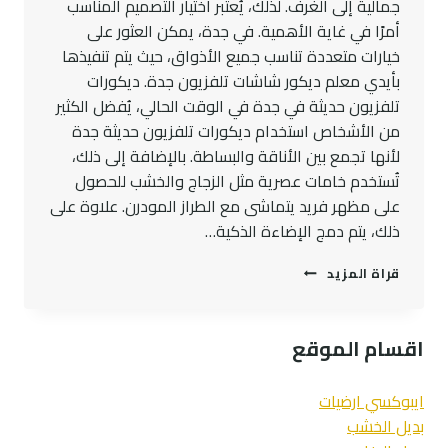
جمالية إلى الغرف. لذلك، يُعتبر اختيار التصميم المناسب
أمرًا في غاية الأهمية. في جدة، يمكن العثور على
خيارات متعددة تناسب جميع الأذواق، حيث يتم تنفيذها
بأيدي معلم ديكور شاشات تلفزيون جدة. ديكورات
تلفزيون حديثة في جدة في الوقت الحالي، يُفضل الكثير
من الأشخاص استخدام ديكورات تلفزيون حديثة جدة
لأنها تجمع بين الأناقة والبساطة. بالإضافة إلى ذلك،
تُستخدم خامات عصرية مثل الزجاج والخشب للحصول
على مظهر فريد يتماشى مع الطراز المودرن. علاوة على
ذلك، يتم دمج الإضاءة الذكية…
افضل
قراة المزيد
10
ديكورات
شاشات
اقسام الموقع
تلفزيون
معلم
ديكور
ايبوكسي ارضيات
ممتازفي
بديل الخشب
جدة