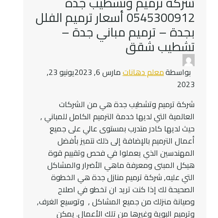
شركة ترميم وتشطيب جدة
وترميم
0545300912 أسعار ترميم الفلل
المباني
بجدة – ترميم مباني جدة –
بجده
تشطيب شقق
–
ترميمات
المنازل
بواسطة
معلم دهانات
مارس 6, 2023
يونيو 23,
بجدة
2023
–
أسعار
شركة ترميم وتشطيب جدة هي من الشركات
ترميم
العالمية التي لديها خدمة الترميم الكامل للمباني ,
الفلل
حيث لديها كادر متدرب بمستوى عالي على جميع
جده
أعمال الترميم بالإضافة إلى ذلك نتميز بأفضل
المهندسين الذي يعملوا في فحص وتقييم قوة
هيكل المبنى ومعرفة ماهي الأضرار والمشاكل
التي عليه, شركة ترميم منازل جدة هي الخطوة
الصحيحة لك إذا كنت تريد ان تخطو في اصلاح
وصيانة منزلك من جميع المشاكل , وتوسيع الغرف,
وترميم البوية وغيرها من تلك الأعمال. يمكن