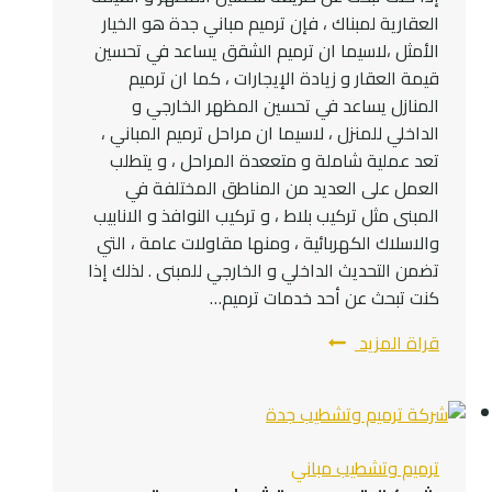
العقارية لمبناك ، فإن ترميم مباني جدة هو الخيار
الأمثل ،لاسيما ان ترميم الشقق يساعد في تحسين
قيمة العقار و زيادة الإيجارات ، كما ان ترميم
المنازل يساعد في تحسين المظهر الخارجي و
الداخلي للمنزل ، لاسيما ان مراحل ترميم المباني ،
تعد عملية شاملة و متععدة المراحل ، و يتطلب
العمل على العديد من المناطق المختلفة في
المبنى مثل تركيب بلاط ، و تركيب النوافذ و الانابيب
والاسلاك الكهربائية ، ومنها مقاولات عامة ، التي
تضمن التحديث الداخلي و الخارجي للمبنى . لذلك إذا
كنت تبحث عن أحد خدمات ترميم…
ترميم
قراة المزيد
مباني
جدة
ت:
0545300912
ترميم وتشطيب مباني
صيانة