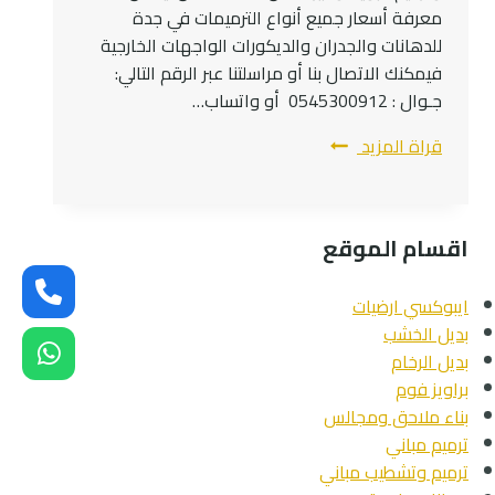
معرفة أسعار جميع أنواع الترميمات في جدة
للدهانات والجدران والديكورات الواجهات الخارجية
فيمكنك الاتصال بنا أو مراسلتنا عبر الرقم التالي:
جـوال : 0545300912 أو واتساب…
شركة
قراة المزيد
ترميم
وتشطيب
جدة
اقسام الموقع
0545300912
أسعار
ايبوكسي ارضيات
ترميم
بديل الخشب
الفلل
بديل الرخام
بجدة
براويز فوم
–
بناء ملاحق ومجالس
ترميم
ترميم مباني
مباني
ترميم وتشطيب مباني
جدة