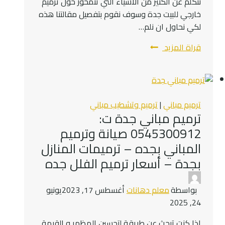
نتكلم عن الكثير من الاشياء التي تتمحور حول ترميم
خارجي للبيت جدة وسوف نقوم بتفصيل مقالتنا هذه
لكي نحاول ان نلم…
مقاول
قراة المزيد
ترميم
جدة
ت:
0545300912
ترميم مباني
|
ترميم وتشطيب مباني
ترميمات
ترميم مباني جدة ت:
عامة
0545300912 صيانة وترميم
جدة
المباني بجده – ترميمات المنازل
–
بجدة – أسعار ترميم الفلل جده
ترميم
واجهة
المنزل
بواسطة
معلم دهانات
أغسطس 17, 2023
يونيو
جدة
24, 2025
إذا كنت تبحث عن طريقة لتحسين المظهر و القيمة