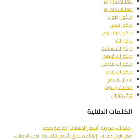
دهانات خارجية
–
دهانات داخليه
تشطيب
ديكور اضواء
شقق
ديكور جبس
ديكور غرف نوم
ديكورات
ديكورات شاشه
ديكورات قرميد
ديكورات مداخل
ديكورات مرايا
عوازل اسطح
مظلات وسواتر
ورق جدران
الكلمات الدلالية
-دهانات-عصرية
أسعار الدهانات الخارجية بجده
إنشاء ملاحق بأسعار تنافسية
أفضل الوان دهانات
احدث الدهانات