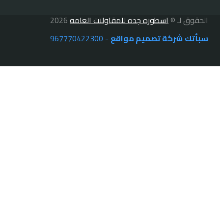
الحقوق لـ ©
اسطوره جده للمقاولات العامه
2026
سبأتك
شركة تصميم مواقع
-
967770422300
الرئيسية
تبديل
خدماتنا
القائمة
بديل الخشب
الفرعية
بديل الرخام
براويز فوم
بناء ملاحق ومجالس
ترميم وتشطيب مباني
دهانات خارجية
دهانات داخليه
ديكور اضواء
ديكور جبس
ديكورات شاشه