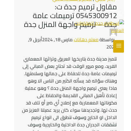
مقاول ترميم جدة ت:
0545300912 ترميمات عامة
جدة – ترميم واجهة المنزل جدة
بواسطة
معلم دهانات
مارس 18, 2024
أبريل 9,
2024
تتميز مدينة جدة بتاريخها العريق وتراثها المعماري
الفريد، ومع مرور الوقت قد تحتاج بعض المباني إلى
ترميمات عامة جدة للحفاظ على جمالها وسلامتها.
وهناك سؤاله قد يسأله الكثير من الناس الا وهو
ماذا يعني ترميم واجهة المنزل جدة ؟ وهو عملية
إعادة تأهيل المباني القديمة والحفاظ على
مكوناتها المعمارية مع إصلاح أي ضرر أو تلف قد
حدث لها. وتجديدها سواء كان يريد عميلنا العزيز من
الداخل او الخارج وسوف نتطرق الى انواع ترميم
تشققات الجدران جدة الداخلية والخارجية وسوف