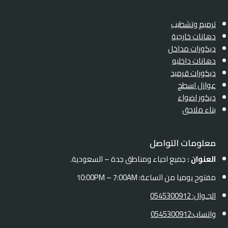
ترميم وتشطيب
دهانات خارجية
ديكورات مداخل
دهانات داخليه
ديكورات قرميد
عوازل اسطح
ديكور اضواء
بناء ملاحق
معلومات التواصل
العنوان :
جميع احياء ومناطق جدة – السعودية.
مفتوح يوميا من الساعة: 10:00PM – 7:00AM
الجـوال: 0545300912
واتساب:0545300912