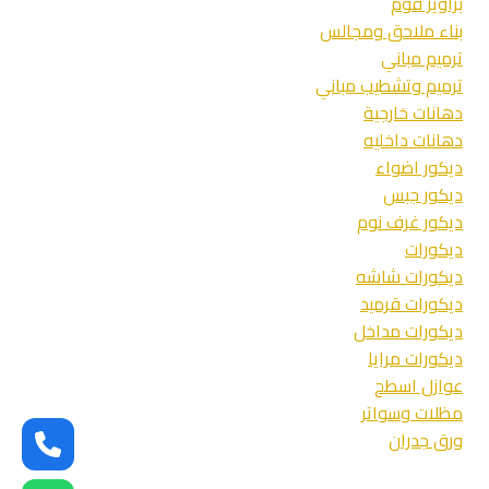
براويز فوم
بناء ملاحق ومجالس
ترميم مباني
ترميم وتشطيب مباني
دهانات خارجية
دهانات داخليه
ديكور اضواء
ديكور جبس
ديكور غرف نوم
ديكورات
ديكورات شاشه
ديكورات قرميد
ديكورات مداخل
ديكورات مرايا
عوازل اسطح
مظلات وسواتر
ورق جدران