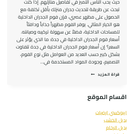
حيث يحب الناس التميز في تفاصيل منازلهم. إذا كنت
تبحث عن طريقة لتحديث جدران منزلك بأقل تكلفة مع
الحصول على مظهر عصري، فإن فوم الجدران الداخلية
هو الخيار المثالي. يوفر الفوم مظهراً جذاباً ودافئاً
للمساحات الداخلية، فضلاً عن سهولة تركيبه وصيانته.
أسعار فوم الجدران الداخلية في جدة: ما الذي يؤثر على
السعر؟ إن أسعار فوم الجدران الداخلية في جدة تتفاوت
بشكل كبير حسب العديد من العوامل مثل نوع الفوم،
التصميم، وجودة المواد المستخدمة في…
فوم
قراة المزيد
جدران
داخلي
اسعار
اقسام الموقع
براويز
الفوم
في
ايبوكسي ارضيات
جدة
بديل الخشب
بديل الرخام