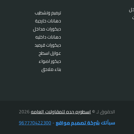
خل
ترميم وتشطيب
دهانات خارجية
ديكورات مداخل
دهانات داخليه
ديكورات قرميد
عوازل اسطح
ديكور اضواء
بناء ملاحق
الحقوق لـ ©
اسطوره جده للمقاولات العامه
2026
سبأتك
شركة تصميم مواقع
-
967770422300