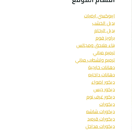
ايبوكسي ارضيات
بديل الخشب
بديل الرخام
براويز فوم
بناء ملاحق ومجالس
ترميم مباني
ترميم وتشطيب مباني
دهانات خارجية
دهانات داخليه
ديكور اضواء
ديكور جبس
ديكور غرف نوم
ديكورات
ديكورات شاشه
ديكورات قرميد
ديكورات مداخل