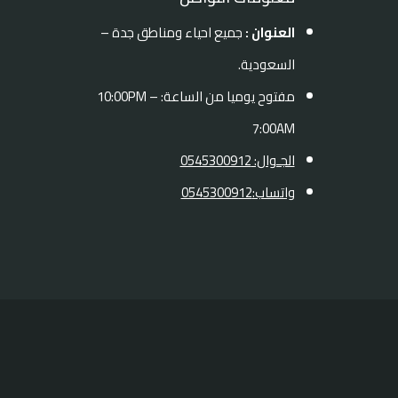
العنوان :
جميع احياء ومناطق جدة –
السعودية.
مفتوح يوميا من الساعة: 10:00PM –
7:00AM
الجـوال: 0545300912
واتساب:0545300912