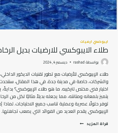
ايبوكسي ارضيات
طلاء الايبوكسي للارضيات بديل الر
بواسطة
rashad
ديسمبر 4, 2024
طلاء الإيبوكسي للأرضيات مع تطور تقنيات الديكور الداخلي، أ
والشركات، خاصة في مدينة جدة. في هذا المقال، سنتحدث 
اختيار فني مختص لتركيبه. ما هو طلاء الإيبوكسي؟ بدايةً، 
يتميز بلمعانه ومتانته، مما يجعله بديلاً مثاليًا لكل من 
توفر حلولًا عصرية وعملية تناسب جميع الاحتياجات. لماذا يُعد
الإيبوكسي يقدم العديد من الفوائد التي يصعب تجاهلها. ع
طلاء
قراة المزيد
الايبوكسي