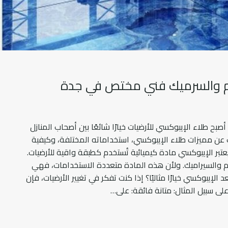
خام والسرميك فني مختص في جدة
صبح طلاء الإيبوكسي للأرضيات خيارًا شائعًا بين أصحاب المنازل
عن مميزات طلاء الإيبوكسي، استخداماته المختلفة، وكيفية
يعتبر الإيبوكسي مادة كيميائية تُستخدم كطبقة واقية للأرضيات.
الرخام والسيراميك. ولأن هذه المادة متعددة الاستخدامات، فهي
 الإيبوكسي خيارًا مثاليًا؟ إذا كنت تفكر في تغيير الأرضيات، فإن
لى سبيل المثال: متانة فائقة: على…