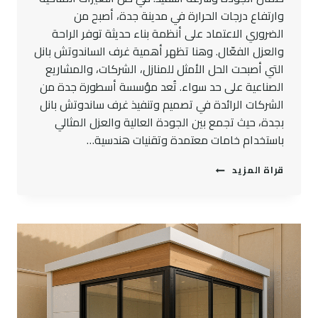
وارتفاع درجات الحرارة في مدينة جدة، أصبح من
الضروري الاعتماد على أنظمة بناء حديثة توفر الراحة
والعزل الفعّال. وهنا تظهر أهمية غرف الساندوتش بانل
التي أصبحت الحل الأمثل للمنازل، الشركات، والمشاريع
الصناعية على حد سواء. تُعد مؤسسة أسطورة جدة من
الشركات الرائدة في تصميم وتنفيذ غرف ساندوتش بانل
بجدة، حيث تجمع بين الجودة العالية والعزل المثالي
باستخدام خامات معتمدة وتقنيات هندسية…
غرف
قراة المزيد
ساندوتش
بانل
بجدة
|
العزل
الحراري
الذي
تبحث
عنه