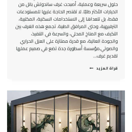
حلول سريعة وعملية، أصبحت غرف ساندوتش بانل من
الخيارات الأكثر طلبًا. لا تقتصر الحاجة عليها للمستودعات
فقط، بل تتعداها إلى الاستخدامات السكنية، المكتبية،
الترفيهية، وحتى المرافق الطبية. تجمع هذه الغرف بين
التكيف مع المناخ المحلي، والسرعة في التنفيذ،
والجودة العالية، مع قدرة ممتازة على العزل الحراري
والصوتي.مؤسسة أسطورة جدة تضع في صميم عملها
تقديم غرف…
غرف
قراة المزيد
ساندوتش
بانل
بجدة
مع
ضمان
الجودة
واسعار
تنافسية