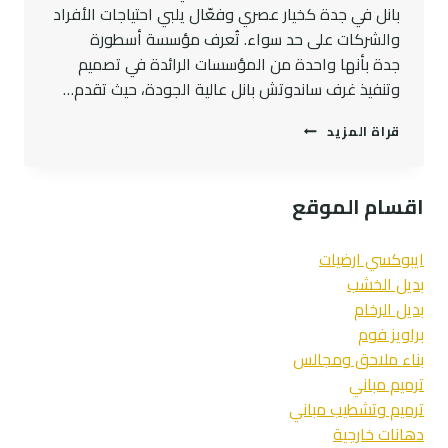
بانل في جدة كخيار عصري وفعّال يلبي احتياجات الأفراد
والشركات على حد سواء. تُعرف مؤسسة أسطورة
جدة بأنها واحدة من المؤسسات الرائدة في تصميم
وتنفيذ غرف ساندوتش بانل عالية الجودة، حيث تقدم…
أفضل
قراة المزيد
غرف
ساندوتش
بانل
اقسام الموقع
بجدة
|
جودة
ايبوكسي ارضيات
عالية
بديل الخشب
وعزل
بديل الرخام
مثالي
براويز فوم
بناء ملاحق ومجالس
ترميم مباني
ترميم وتشطيب مباني
دهانات خارجية