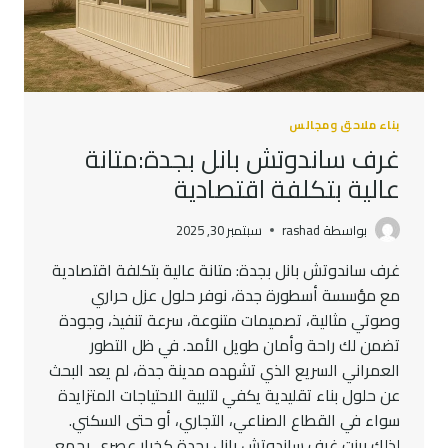
بناء ملاحق ومجالس
غرف ساندوتش بانل بجدة:متانة
عالية بتكلفة اقتصادية
بواسطة
rashad
سبتمبر 30, 2025
غرف ساندوتش بانل بجدة: متانة عالية بتكلفة اقتصادية
مع مؤسسة أسطورة جدة، نوفر حلول عزل حراري
وصوتي مثالية، تصميمات متنوعة، سرعة تنفيذ، وجودة
تضمن لك راحة وأمان طويل الأمد. في ظل التطور
العمراني السريع الذي تشهده مدينة جدة، لم يعد البحث
عن حلول بناء تقليدية يكفي لتلبية الاحتياجات المتزايدة
سواء في القطاع الصناعي، التجاري، أو حتى السكني.
لذلك برزت غرف ساندوتش بانل بجدة كخيار عصري يجمع