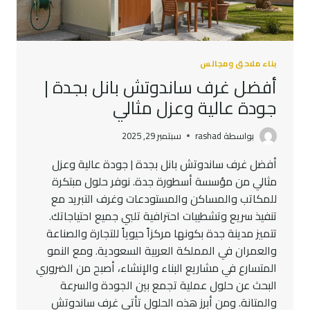
بناء ملاحق ومجالس
أفضل غرف ساندوتش بانل بجدة |
جودة عالية وعزل مثالي
بواسطة
rashad
سبتمبر 29, 2025
أفضل غرف ساندوتش بانل بجدة | جودة عالية وعزل
مثالي من مؤسسة أسطورة جدة. نوفر حلول مبتكرة
للمكاتب والمساكن والمستودعات وغرف التبريد مع
تنفيذ سريع وتشطيبات احترافية تلبي جميع احتياجاتك.
تتميز مدينة جدة بكونها مركزاً حيوياً للتجارة والصناعة
والعمران في المملكة العربية السعودية. ومع النمو
المتسارع في مشاريع البناء والإنشاء، أصبح من الضروري
البحث عن حلول عملية تجمع بين الجودة والسرعة
والمتانة. ومن أبرز هذه الحلول تأتي غرف ساندوتش