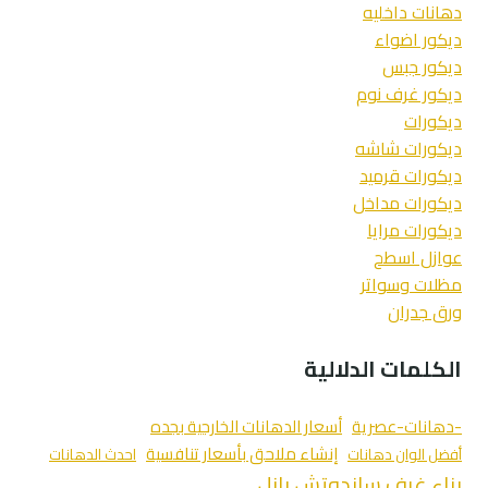
دهانات داخليه
ديكور اضواء
ديكور جبس
ديكور غرف نوم
ديكورات
ديكورات شاشه
ديكورات قرميد
ديكورات مداخل
ديكورات مرايا
عوازل اسطح
مظلات وسواتر
ورق جدران
الكلمات الدلالية
-دهانات-عصرية
أسعار الدهانات الخارجية بجده
إنشاء ملاحق بأسعار تنافسية
أفضل الوان دهانات
احدث الدهانات
بناء غرف ساندوتش بانل