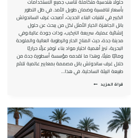
حلولًا هندسية متكاملة تناسب جميع الاستخدامات
بأسعار تنافسية وضمان طويل الأمد. في ظل التطور
الكبير في تقنيات البناء الحديث، أصبحت غرف الساندوتش
بانل الجاهزة الخيار الأمثل لكل من يبحث عن حلول
إنشائية عملية، سريعة التركيب، وذات جودة عالية.وفي
مدينة جدة، حيث المناخ الحار والرطوبة العالية والملوحة
البحرية، تبرز أهمية اختيار مواد بناء توفر عزلًا حراريًا
ومائيًا متينًا، وهذا ما تقدمه مؤسسة أسطورة جدة من
خلال غرف ساندوتش بانل مصممة بمعايير عالمية تلائم
طبيعة البيئة الساحلية. في هذا…
كيفية
قراة المزيد
اختيار
غرف
ساندوتش
بانل
جاهزة
في
جدة