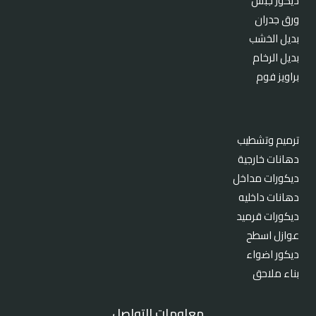
ديكور جبس
ورق جدران
بديل الخشب
بديل الرخام
براويز فوم
ترميم وتشطيب
دهانات خارجية
ديكورات مداخل
دهانات داخليه
ديكورات قرميد
عوازل اسطح
ديكور اضواء
بناء ملاحق
معلومات التواصل