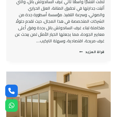
لاقت انتشارًا واسعًا تأتي غرف الساندوتش بانل، والتي
أثبتت جدارتها في تحقيق المتانة، العزل الحراري
والصوتي، وسرعة التنفيذ. مؤسسة أسطورة جدة من
الشركات المتخصصة في هذا المجال، حيث تقدم حلولًا
متكاملة لبناء غرف الساندوتش بانل بجدة وفق أعلى
معايير الجودة، مما يجعلها الخيار الأمثل لمن يبحث عن
غرف مريحة، اقتصادية، وسهلة التركيب….
مزايا
قراة المزيد
غرف
ساندوتش
بانل
بجدة
للعزل
الحراري
والصوتي