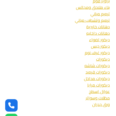
براويز فوم
بناء ملاحق ومجالس
ترميم مباني
ترميم وتشطيب مباني
دهانات خارجية
دهانات داخليه
ديكور اضواء
ديكور جبس
ديكور غرف نوم
ديكورات
ديكورات شاشه
ديكورات قرميد
ديكورات مداخل
ديكورات مرايا
عوازل اسطح
مظلات وسواتر
ورق جدران