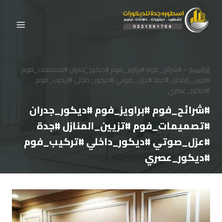
لتجاوز
لى
لمحتوى
الرئيسية
»
#شرائح_فوم #براويز_فوم #ديكور_جدران #تصميمات_فوم
#تزيين_المنازل #جدة #عزل_صوتي #ديكور_داخلي #تركيب_فوم
#ديكور_عصري
#شرائح_فوم #براويز_فوم #ديكور_جدران
#تصميمات_فوم #تزيين_المنازل #جدة
#عزل_صوتي #ديكور_داخلي #تركيب_فوم
#ديكور_عصري