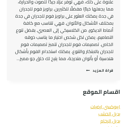
علاوة على ذلك، فهي توفر عزلًا جيدًا للصوت والحرارة،
مما يجعلها خيارًا مفضلًا للكثيرين. براويز فوم للجدران
في جدة يمكنك العثور على براويز فوم للجدران في جدة
بمختلف الأشكال والألوان. فهي تتناسب مع كافة
أنماط الديكور، من الكلاسيكي إلى العصري. بفضل تنوع
التصاميم، يمكن لكل شخص اختيار ما يناسب ذوقه
الخاص. تصميمات فوم للجدران تتميز تصميمات فوم
للجدران بالابتكار والتنوع. يمكنك استخدام الفوم بأشكال
هندسية أو بألوان متدرجة، مما يتيح لك خلق جو مميز…
شرائح
قراة المزيد
فوم
للجدران
–
اقسام الموقع
صور
براويز
فوم
ايبوكسي ارضيات
في
بديل الخشب
جدة
بديل الرخام