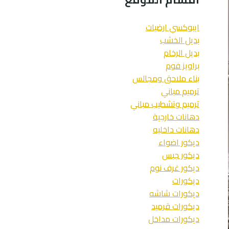
ايبوكسي ارضيات
بديل الخشب
بديل الرخام
براويز فوم
بناء ملاحق ومجالس
ترميم مباني
ترميم وتشطيب مباني
دهانات خارجية
دهانات داخليه
ديكور اضواء
ديكور جبس
ديكور غرف نوم
ديكورات
ديكورات شاشه
ديكورات قرميد
ديكورات مداخل