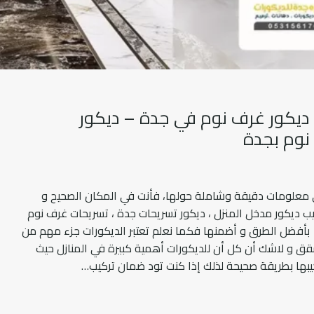
ديكور مداخل بجدة ت: 0545300912 ديكور غرف نوم في جدة – ديكور
نوم بجدة
ى معلومات دقيقة وشاملة حولها، فأنت في المكان الصحيح و
يب ديكور مدخل المنزل ، ديكور تسريحات جدة ، تسريحات غرف نوم
بأفضل الطرق و أضمنها فكما نعلم تعتبر الديكورات جزء مهم من
قق و لاشك أن كل أن للديكورات أهمية كبيرة في المنازل حيث
بها بطريقة صحيحة لذلك إذا كنت تود ضمان تركيب…