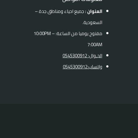
العنوان :
جميع احياء ومناطق جدة –
السعودية.
مفتوح يوميا من الساعة: 10:00PM –
7:00AM
الجـوال: 0545300912
واتساب:0545300912