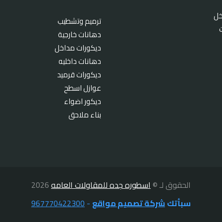
خل
ترميم وتشطيب
دهانات خارجية
ديكورات مداخل
دهانات داخليه
ديكورات قرميد
عوازل اسطح
ديكور اضواء
بناء ملاحق
الحقوق لـ ©
اسطوره جده للمقاولات العامه
2026
سبأتك
شركة تصميم مواقع
-
967770422300