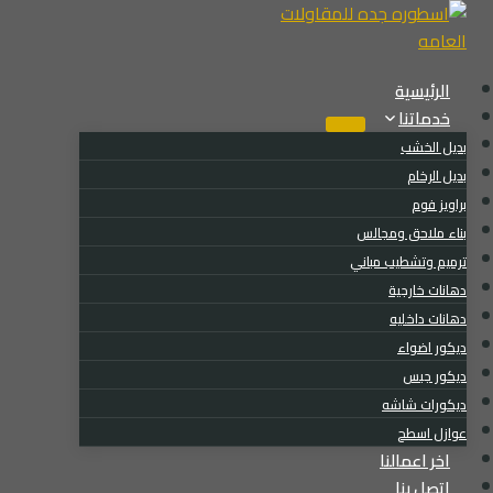
لتجاوز
لى
لمحتوى
الرئيسية
خدماتنا
بديل الخشب
بديل الرخام
براويز فوم
بناء ملاحق ومجالس
ترميم وتشطيب مباني
دهانات خارجية
دهانات داخليه
ديكور اضواء
ديكور جبس
ديكورات شاشه
عوازل اسطح
اخر اعمالنا
اتصل بنا