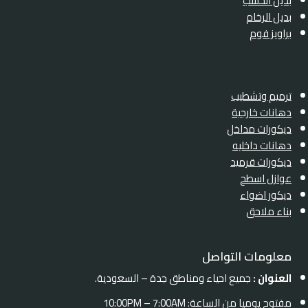
بديل الخشب
بديل الرخام
براويز فوم
ترميم وتشطيب
دهانات خارجية
ديكورات مداخل
دهانات داخليه
ديكورات قرميد
عوازل اسطح
ديكور اضواء
بناء ملاحق
معلومات التواصل
العنوان :
جميع احياء ومناطق جدة – السعودية.
مفتوح يوميا من الساعة: 10:00PM – 7:00AM