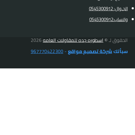
الجـوال: 0545300912
واتساب:0545300912
الحقوق لـ ©
اسطوره جده للمقاولات العامه
2026
سبأتك
شركة تصميم مواقع
-
967770422300
الرئيسية
تبديل
خدماتنا
القائمة
بديل الخشب
الفرعية
بديل الرخام
براويز فوم
بناء ملاحق ومجالس
ترميم وتشطيب مباني
دهانات خارجية