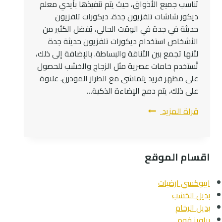
تناسب جميع الأذواق، حيث يتم تنفيذها بأيدي معلم
ديكور شاشات تلفزيون جدة. ديكورات تلفزيون
حديثة في جدة في الوقت الحالي، يُفضل الكثير من
الأشخاص استخدام ديكورات تلفزيون حديثة جدة
لأنها تجمع بين الأناقة والبساطة. بالإضافة إلى ذلك،
تُستخدم خامات عصرية مثل الزجاج والخشب للحصول
على مظهر فريد يتماشى مع الطراز المودرن. علاوة
على ذلك، يتم دمج الإضاءة الذكية…
افضل
قراة المزيد
10
ديكورات
شاشات
اقسام الموقع
تلفزيون
معلم
ايبوكسي ارضيات
ديكور
بديل الخشب
ممتازفي
بديل الرخام
جدة
براويز فوم