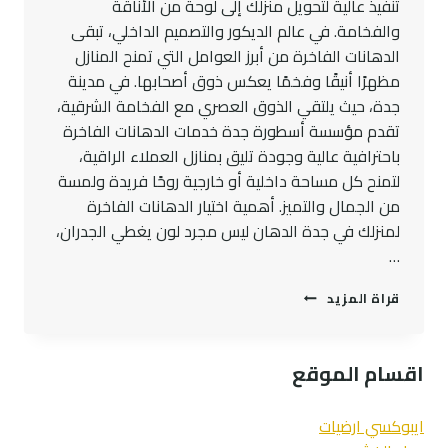
تنفيذ عالية لتحويل منزلك إلى لوحة من الأناقة
والفخامة. في عالم الديكور والتصميم الداخلي، تبقى
الدهانات الفاخرة من أبرز العوامل التي تمنح المنازل
مظهرًا أنيقًا وفخمًا يعكس ذوق أصحابها. في مدينة
جدة، حيث يلتقي الذوق العصري مع الفخامة الشرقية،
تقدم مؤسسة أسطورة جدة خدمات الدهانات الفاخرة
باحترافية عالية وجودة تليق بمنازل العملاء الراقية،
لتمنح كل مساحة داخلية أو خارجية روحًا فريدة ولمسة
من الجمال والتميز. أهمية اختيار الدهانات الفاخرة
لمنزلك في جدة الدهان ليس مجرد لون يغطي الجدران،
…
دهانات
قراة المزيد
فاخرة
بجدة
تضفي
اقسام الموقع
لمسة
من
الجمال
ايبوكسي ارضيات
والتميز