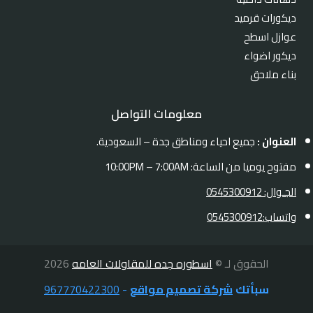
ديكورات قرميد
عوازل اسطح
ديكور اضواء
بناء ملاحق
معلومات التواصل
العنوان :
جميع احياء ومناطق جدة – السعودية.
مفتوح يوميا من الساعة: 10:00PM – 7:00AM
الجـوال: 0545300912
واتساب:0545300912
الحقوق لـ ©
اسطوره جده للمقاولات العامه
2026
سبأتك
شركة تصميم مواقع
-
967770422300