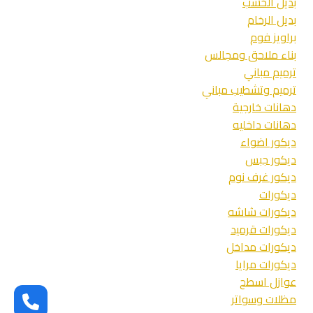
بديل الخشب
على
بديل الرخام
منزلك
براويز فوم
بناء ملاحق ومجالس
ترميم مباني
ترميم وتشطيب مباني
دهانات خارجية
دهانات داخليه
ديكور اضواء
ديكور جبس
ديكور غرف نوم
ديكورات
ديكورات شاشه
ديكورات قرميد
ديكورات مداخل
ديكورات مرايا
عوازل اسطح
مظلات وسواتر