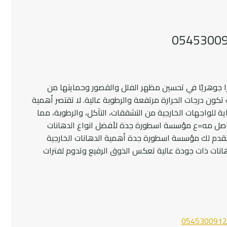
نات فلل وقصور خارجية بجدة 0545300912 دورًا جوهريًا في تحسين مظهر الفلل والقصور وحمايتها من
كون درجات الحرارة مرتفعة والرطوبة عالية. لا تقتصر أهمية
ية للواجهات الخارجية من التشققات، التآكل، والرطوبة، مما
تواصل مه=ع مؤسسة اسطورة جدة لأفضل انواع الدهانات
خارجية. دهانات فلل وقصور خارجية بجدة 0545300912 تقدم لك مؤسسة اسطورة جدة أهمية الدهانات الخارجية
هانات ذات جودة عالية تعكس الذوق الرفيع وتدوم لفترات