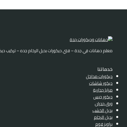
معلم دهانات في جدة – فني ديكورات بديل الرخام جده – تركيب دي
خدماتنا
ديكورات مداخل
ديكور شاشات
مرايا جدارية
ديكور جبس
ورق جدران
بديل الخشب
بديل الرخام
براويز فوم