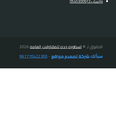
واتساب:0545300912
الحقوق لـ ©
اسطوره جده للمقاولات العامه
2026
سبأتك
شركة تصميم مواقع
-
967770422300
الرئيسية
تبديل
خدماتنا
القائمة
بديل الخشب
الفرعية
بديل الرخام
براويز فوم
بناء ملاحق ومجالس