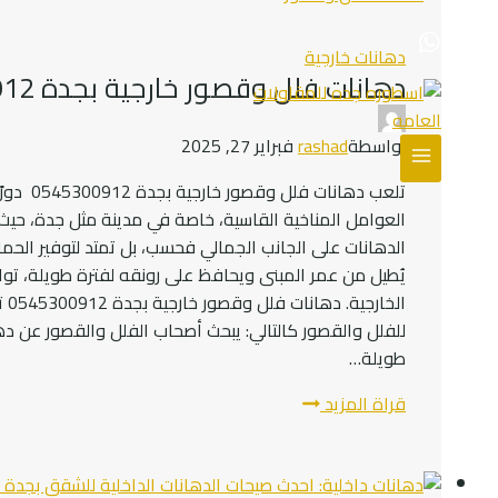
دهانات خارجية
دهانات فلل وقصور خارجية بجدة 0545300912
بواسطة
rashad
فبراير 27, 2025
تلعب دها
العوامل المناخية القاسية، خاصة في مدينة مثل جدة، حيث ت
الدهانات على الجانب الجمالي فحسب، بل تمتد لتوفير الحما
يُطيل من عمر المبنى ويحافظ على رونقه لفترة طويلة، 
ال
للفلل والقصور كالتالي: يبحث أصحاب الفلل والقصور عن د
طويلة…
دهانات
قراة المزيد
فلل
وقصور
خارجية