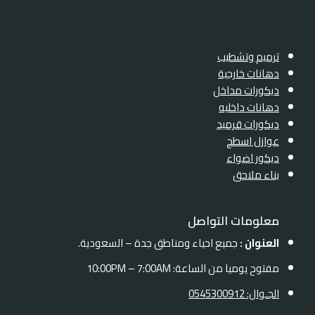
ترميم وتشطيب
دهانات خارجية
ديكورات مداخل
دهانات داخليه
ديكورات قرميد
عوازل اسطح
ديكور اضواء
بناء ملاحق
معلومات التواصل
العنوان :
جميع احياء ومناطق جدة – السعودية.
مفتوح يوميا من الساعة: 10:00PM – 7:00AM
الجـوال: 0545300912