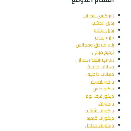
ايبوكسي ارضيات
بديل الخشب
بديل الرخام
براويز فوم
بناء ملاحق ومجالس
ترميم مباني
ترميم وتشطيب مباني
دهانات خارجية
دهانات داخليه
ديكور اضواء
ديكور جبس
ديكور غرف نوم
ديكورات
ديكورات شاشه
ديكورات قرميد
ديكورات مداخل