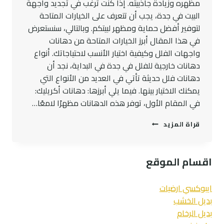
مظهره وزيادة جاذبيته. إذا كنت ترغب في تجديد واجهة
البيت في جدة، يجب أن تتعرف على الخيارات المتاحة
لتوفير أفضل حماية ومظهر لبيتكم. وبالتالي، سنستعرض
في هذا المقال أبرز الخيارات المتاحة من دهانات
واجهات الفلل وكيفية اختيار الأنسب لاحتياجاتك. أنواع
دهانات خارجية للفلل في جدة في البداية، نجد أن
دهانات فلل حديثة تأتي في العديد من الأنواع التي
يمكنك الاختيار بينها. فيما يلي أبرزها: دهانات أكريليك:
في المقام الأول، توفر هذه الدهانات مظهرًا لامعًا…
احدث
قراة المزيد
الدهانات
الخارجية
للفلل
اقسام الموقع
–
صباغ
واجهة
ايبوكسي ارضيات
البيت
بديل الخشب
في
بديل الرخام
جده