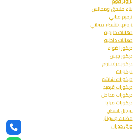
براويز فوم
بناء ملاحق ومجالس
ترميم مباني
ترميم وتشطيب مباني
دهانات خارجية
دهانات داخليه
ديكور اضواء
ديكور جبس
ديكور غرف نوم
ديكورات
ديكورات شاشه
ديكورات قرميد
ديكورات مداخل
ديكورات مرايا
عوازل اسطح
مظلات وسواتر
ورق جدران