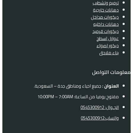
ترميم وتشطيب
دهانات خارجية
ديكورات مداخل
دهانات داخليه
ديكورات قرميد
عوازل اسطح
ديكور اضواء
بناء ملاحق
معلومات التواصل
العنوان :
جميع احياء ومناطق جدة – السعودية.
مفتوح يوميا من الساعة: 10:00PM – 7:00AM
الجـوال: 0545300912
واتساب:0545300912