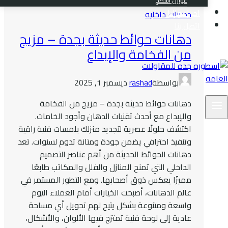
عوازل اسطح
اخر اعمالنا
دهانات داخليه
اتصل بنا
دهانات حوائط حديثة بجدة – مزيج
من الفخامة والإبداع
بواسطة
rashad
ديسمبر 1, 2025
دهانات حوائط حديثة بجدة – مزيج من الفخامة
والإبداع مع أحدث تقنيات الدهان وأجود الخامات.
اكتشف حلولًا عصرية لتجديد منزلك بلمسات فنية راقية
وتنفيذ احترافي يضمن جودة ومتانة تدوم لسنوات. تعد
دهانات الحوائط الحديثة من أهم عناصر التصميم
الداخلي التي تمنح المنازل والفلل والمكاتب طابعًا
مميزًا يعكس ذوق أصحابها. ومع التطور المستمر في
عالم الدهانات، أصبحت الخيارات أمام العملاء اليوم
واسعة ومتنوعة بشكل يتيح لهم تحويل أي مساحة
عادية إلى لوحة فنية تمتزج فيها الألوان، والأشكال،