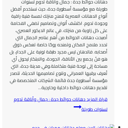
دهانات حوائط جدة : جمال وأناقة تدوم لسنوات
طويلة مع مؤسسة أسطورة جدة، حيث نستخدم أفضل
أنواع الدهانات العصرية لتمنح منزلك لمسة فنية راقية
وجودة تدوم. اكتشف ألوان وتصاميم تضفي الفخامة
على كل زاوية من منزلك. في عالم الديكور العصري،
أصبحت دهانات الحوائط من أهم عناصر الجمال التي
تحدد ملامح المكان وتمنحه روحًا خاصة تعكس ذوق
أصحابه. فالدهان ليس مجرد طبقة لونية على الجدار، بل
هو فنٌ يجمع بين الأناقة، الجودة، والابتكار ليحول أي
مساحة إلى لوحة فنية متكاملة.وفي مدينة جدة، التي
تُعرف برقيها العمراني وتنوع تصاميمها الحديثة، تتصدر
مؤسسة أسطورة جدة قائمة الشركات المتخصصة في
تقديم دهانات حوائط داخلية وخارجية…
قراة المزيد
دهانات حوائط جدة : جمال وأناقة تدوم
لسنوات طويلة