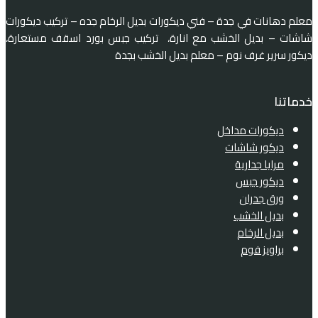
معلم دهانات في جدة – فني ديكورات بديل الرخام جده – تركيب ديكورات
شاشات – بديل الخشب مع انارة، تركيب جبس بورد اسقف مستعارة،
ديكور سرير غرف نوم – معلم بديل الخشب بجدة
خدماتنا
ديكورات مداخل
ديكور شاشات
مرايا جدارية
ديكور جبس
ورق جدران
بديل الخشب
بديل الرخام
براويز فوم