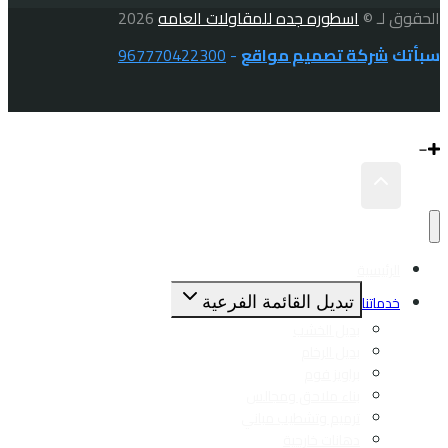
الحقوق لـ ©
اسطوره جده للمقاولات العامه
2026
سبأتك
شركة تصميم مواقع
-
967770422300
الرئيسية
تبديل القائمة الفرعية
خدماتنا
بديل الخشب
بديل الرخام
براويز فوم
بناء ملاحق ومجالس
ترميم وتشطيب مباني
دهانات خارجية