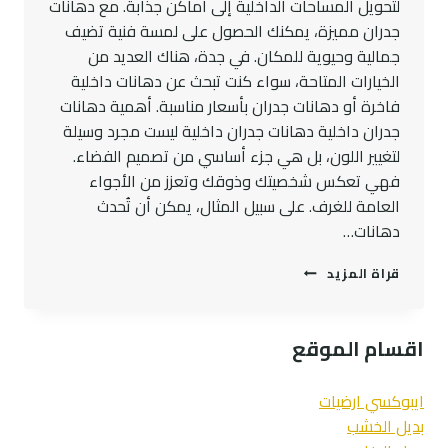
لتحويل المساحات الداخلية إلى أماكن جذابة. مع دهانات
جدران مميزة، يمكنك الحصول على لمسة فنية تضيف
جمالية وحيوية للمكان. في جدة، هناك العديد من
الخيارات المتاحة، سواء كنت تبحث عن دهانات داخلية
فاخرة أو دهانات جدران بأسعار مناسبة. أهمية دهانات
جدران داخلية دهانات جدران داخلية ليست مجرد وسيلة
لتغيير اللون، بل هي جزء أساسي من تصميم الفضاء.
فهي تعكس شخصيتك وذوقك وتعزز من الأجواء
العامة للغرف. على سبيل المثال، يمكن أن تُحدث
دهانات…
صور
قراة المزيد
دهانات
جدران
دهانات
اقسام الموقع
داخلية
في
جدة
ايبوكسي ارضيات
بديل الخشب