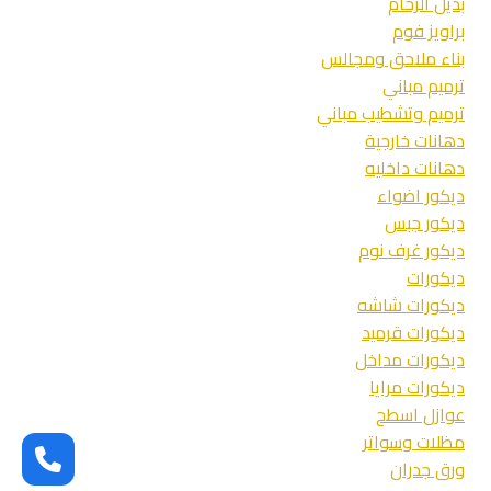
بديل الرخام
براويز فوم
بناء ملاحق ومجالس
ترميم مباني
ترميم وتشطيب مباني
دهانات خارجية
دهانات داخليه
ديكور اضواء
ديكور جبس
ديكور غرف نوم
ديكورات
ديكورات شاشه
ديكورات قرميد
ديكورات مداخل
ديكورات مرايا
عوازل اسطح
مظلات وسواتر
ورق جدران