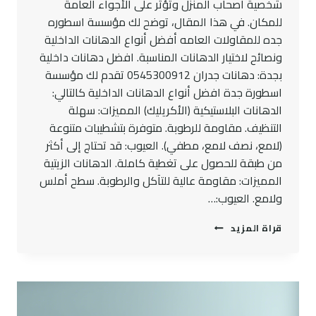
شخصية أصحاب المنزل وتؤثر على الأجواء العامة
للمكان. في هذا المقال، توضح لك مؤسسة اسطوره
جده للمقاولات العامه أفضل أنواع الدهانات الداخلية
ونصائح لاختيار الدهانات المناسبة. افضل دهانات داخلية
بجدة: دهانات جدران 0545300912 تقدم لك مؤسسة
اسطورة جدة افضل أنواع الدهانات الداخلية كالتالي:
الدهانات البلاستيكية (الأكريليك) المميزات: سهلة
التنظيف. مقاومة للرطوبة. متوفرة بتشطيبات متنوعة
(لامع، نصف لامع، مطفي). العيوب: قد تحتاج إلى أكثر
من طبقة للحصول على تغطية كاملة. الدهانات الزيتية
المميزات: مقاومة عالية للتآكل والرطوبة. سطح أملس
ولامع. العيوب:…
افضل
قراة المزيد
دهانات
داخلية
بجدة:
دهانات
جدران
0545300912