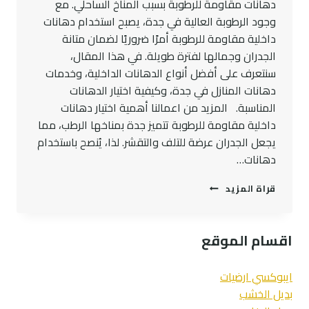
دهانات مقاومة للرطوبة بسبب المناخ الساحلي. مع
وجود الرطوبة العالية في جدة، يصبح استخدام دهانات
داخلية مقاومة للرطوبة أمرًا ضروريًا لضمان متانة
الجدران وجمالها لفترة طويلة. في هذا المقال،
سنتعرف على أفضل أنواع الدهانات الداخلية، وخدمات
دهانات المنازل في جدة، وكيفية اختيار الدهانات
المناسبة. المزيد من اعمالنا أهمية اختيار دهانات
داخلية مقاومة للرطوبة تتميز جدة بمناخها الرطب، مما
يجعل الجدران عرضة للتلف والتقشر. لذا، يُنصح باستخدام
دهانات…
دهانات
قراة المزيد
حوائط
داخلية
للمنازل
اقسام الموقع
مقاومة
للرطوبة
في
ايبوكسي ارضيات
جدة
بديل الخشب