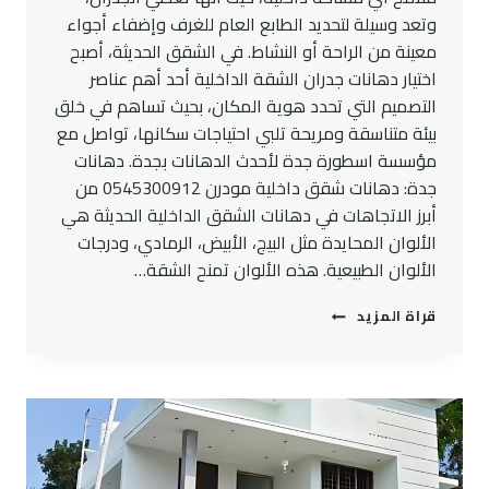
وتعد وسيلة لتحديد الطابع العام للغرف وإضفاء أجواء
معينة من الراحة أو النشاط. في الشقق الحديثة، أصبح
اختيار دهانات جدران الشقة الداخلية أحد أهم عناصر
التصميم التي تحدد هوية المكان، بحيث تساهم في خلق
بيئة متناسقة ومريحة تلبي احتياجات سكانها، تواصل مع
مؤسسة اسطورة جدة لأحدث الدهانات بجدة. دهانات
جدة: دهانات شقق داخلية مودرن 0545300912 من
أبرز الاتجاهات في دهانات الشقق الداخلية الحديثة هي
الألوان المحايدة مثل البيج، الأبيض، الرمادي، ودرجات
الألوان الطبيعية. هذه الألوان تمنح الشقة…
دهانات
قراة المزيد
جدة:
دهانات
شقق
داخلية
مودرن
0545300912