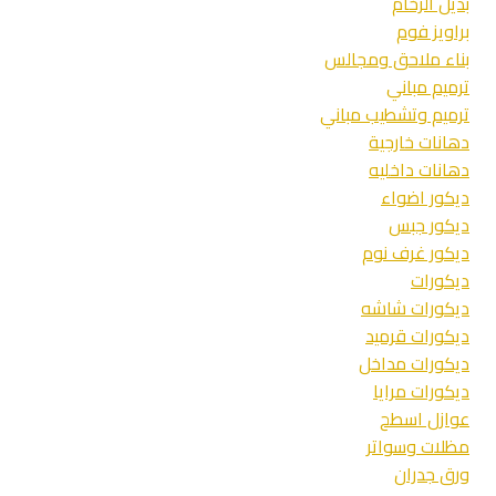
بديل الرخام
براويز فوم
بناء ملاحق ومجالس
ترميم مباني
ترميم وتشطيب مباني
دهانات خارجية
دهانات داخليه
ديكور اضواء
ديكور جبس
ديكور غرف نوم
ديكورات
ديكورات شاشه
ديكورات قرميد
ديكورات مداخل
ديكورات مرايا
عوازل اسطح
مظلات وسواتر
ورق جدران