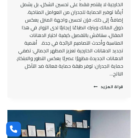
الخارجية لا يقتصر فقط على تحسين الشكل، بل يشمل
أيضًا توفير الحماية للجدران من العوامل المناخية.
إضافةً إلى ذلك، فإن تحسين واجهة المنزل يعكس
ذوق المالك ويترك انطباعًا إيجابيًا لدى الزوار. في هذا
المقال، سنناقش بالتفصيل كيفية اختيار الدهانات
المناسبة وأحدث التصاميم الرائجة في جدة. أهمية
تجديد الدهانات الخارجية تعزيز المظهر الجمالي: تضفي
الدهانات الجديدة مظهرًا عصريًا يعكس التطور والابتكار.
حماية الجدران: توفر طبقة حماية فعالة ضد التآكل
الناتج…
أجمل
قراة المزيد
ديكورتجديد
دهانات
خارجي
للمنازل
في
جده