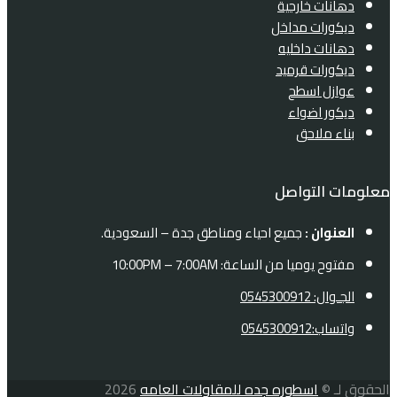
دهانات خارجية
ديكورات مداخل
دهانات داخليه
ديكورات قرميد
عوازل اسطح
ديكور اضواء
بناء ملاحق
معلومات التواصل
العنوان :
جميع احياء ومناطق جدة – السعودية.
مفتوح يوميا من الساعة: 10:00PM – 7:00AM
الجـوال: 0545300912
واتساب:0545300912
الحقوق لـ ©
اسطوره جده للمقاولات العامه
2026