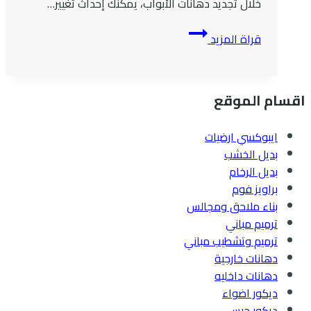
خلال تجديد دهانات الأبواب، يمكنك إحداث تغيير…
معلم
قراة المزيد
دهانات
ابواب
داخليه
اقسام الموقع
في
جده
ايبوكسي ارضيات
بديل الخشب
بديل الرخام
براويز فوم
بناء ملاحق ومجالس
ترميم مباني
ترميم وتشطيب مباني
دهانات خارجية
دهانات داخليه
ديكور اضواء
ديكور جبس