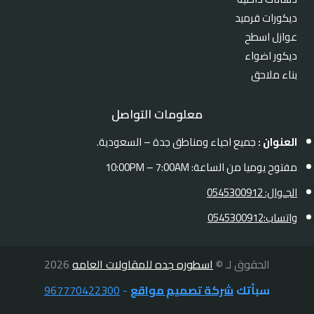
ديكورات قرميد
عوازل اسطح
ديكور اضواء
بناء ملاحق
معلومات التواصل
العنوان :
جميع احياء ومناطق جدة – السعودية.
مفتوح يوميا من الساعة: 10:00PM – 7:00AM
الجـوال: 0545300912
واتساب:0545300912
الحقوق لـ ©
اسطوره جده للمقاولات العامه
2026
سبأتك
شركة تصميم مواقع
-
967770422300