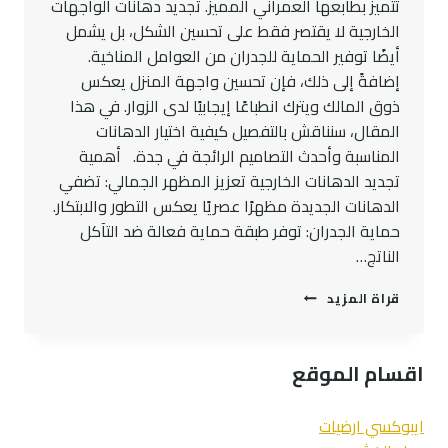
تتميز بطابعها العمراني المميز. تجديد دهانات الواجهات
الخارجية لا يقتصر فقط على تحسين الشكل، بل يشمل
أيضًا توفير الحماية للجدران من العوامل المناخية.
إضافةً إلى ذلك، فإن تحسين واجهة المنزل يعكس
ذوق المالك ويترك انطباعًا إيجابيًا لدى الزوار. في هذا
المقال، سنناقش بالتفصيل كيفية اختيار الدهانات
المناسبة وأحدث التصاميم الرائجة في جدة. أهمية
تجديد الدهانات الخارجية تعزيز المظهر الجمالي: تضفي
الدهانات الجديدة مظهرًا عصريًا يعكس التطور والابتكار.
حماية الجدران: توفر طبقة حماية فعالة ضد التآكل
الناتج…
أجمل
قراة المزيد
ديكورتجديد
دهانات
خارجي
اقسام الموقع
للمنازل
في
جده
ايبوكسي ارضيات