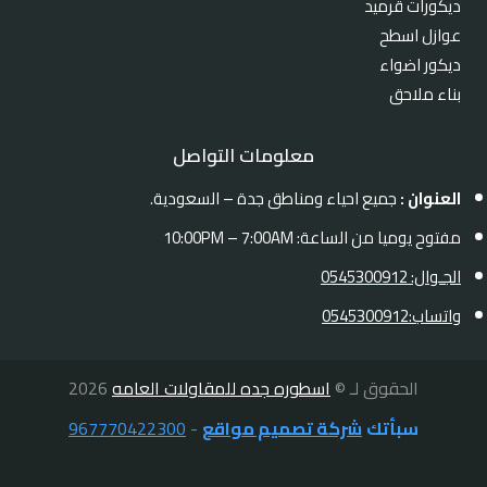
ديكورات قرميد
عوازل اسطح
ديكور اضواء
بناء ملاحق
معلومات التواصل
العنوان :
جميع احياء ومناطق جدة – السعودية.
مفتوح يوميا من الساعة: 10:00PM – 7:00AM
الجـوال: 0545300912
واتساب:0545300912
الحقوق لـ ©
اسطوره جده للمقاولات العامه
2026
سبأتك
شركة تصميم مواقع
-
967770422300