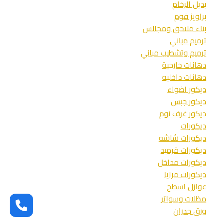
بديل الرخام
جدة
براويز فوم
بناء ملاحق ومجالس
ترميم مباني
ترميم وتشطيب مباني
دهانات خارجية
دهانات داخليه
ديكور اضواء
ديكور جبس
ديكور غرف نوم
ديكورات
ديكورات شاشه
ديكورات قرميد
ديكورات مداخل
ديكورات مرايا
عوازل اسطح
مظلات وسواتر
ورق جدران