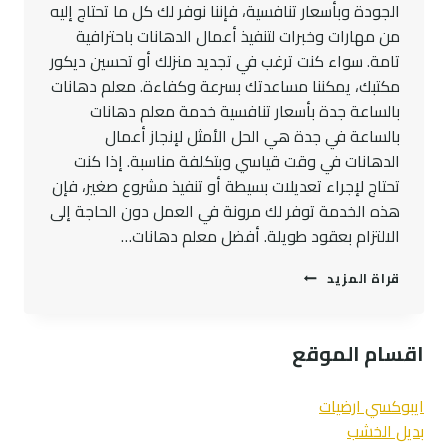
الجودة وبأسعار تنافسية، فإننا نوفر لك كل ما تحتاج إليه
من مهارات وخبرات لتنفيذ أعمال الدهانات باحترافية
تامة. سواء كنت ترغب في تجديد منزلك أو تحسين ديكور
مكتبك، يمكننا مساعدتك بسرعة وكفاءة. معلم دهانات
بالساعة جدة بأسعار تنافسية خدمة معلم دهانات
بالساعة في جدة هي الحل الأمثل لإنجاز أعمال
الدهانات في وقت قياسي وبتكلفة مناسبة. إذا كنت
تحتاج لإجراء تعديلات بسيطة أو تنفيذ مشروع صغير، فإن
هذه الخدمة توفر لك مرونة في العمل دون الحاجة إلى
الالتزام بعقود طويلة. أفضل معلم دهانات…
رقم
قراة المزيد
معلم
دهانات
في
اقسام الموقع
جدة0545300912
–
معلم
ايبوكسي ارضيات
دهانات
بديل الخشب
بالساعة