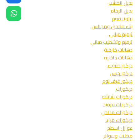
بديل الخشب
بجدة
بديل الرخام
–
ترميم
براويز فوم
مباني
بناء ملاحق ومجالس
جدة
ترميم مباني
–
ترميم وتشطيب مباني
تشطيب
شقق
دهانات خارجية
دهانات داخليه
ديكور اضواء
ديكور جبس
ديكور غرف نوم
ديكورات
ديكورات شاشه
ديكورات قرميد
ديكورات مداخل
ديكورات مرايا
عوازل اسطح
مظلات وسواتر