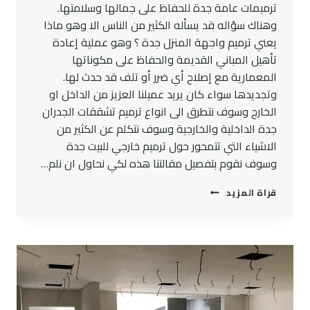
ترميمات عامة جدة للحفاظ على جمالها وسلامتها.
وهناك سؤاله قد يسأله الكثير من الناس الا وهو ماذا
يعني ترميم واجهة المنزل جدة ؟ وهو عملية إعادة
تأهيل المباني القديمة والحفاظ على مكوناتها
المعمارية مع إصلاح أي ضرر أو تلف قد حدث لها.
وتجديدها سواء كان يريد عميلنا العزيز من الداخل او
الخارج وسوف نتطرق الى انواع ترميم تشققات الجدران
جدة الداخلية والخارجية وسوف نتكلم عن الكثير من
الاشياء التي تتمحور حول ترميم خارجي للبيت جدة
وسوف نقوم بتفصيل مقالتنا هذه لكي نحاول ان نلم…
مقاول
قراة المزيد
ترميم
جدة
ت:
0545300912
ترميمات
عامة
جدة
–