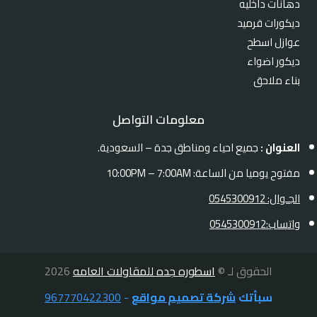
دهانات داخليه
ديكورات قرميد
عوازل اسطح
ديكور اضواء
بناء ملاحق
معلومات التواصل
العنوان :
جميع احياء ومناطق جدة – السعودية.
مفتوح يوميا من الساعة: 10:00PM – 7:00AM
الجـوال: 0545300912
واتساب:0545300912
الحقوق لـ ©
اسطوره جده للمقاولات العامه
2026
سبأتك
شركة تصميم مواقع
-
967770422300