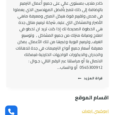
كادر متدرب بمستوى عالي على جميع أعمال الترميم
بالإضافة إلى ذلك نتميز بأفضل المهندسين الذي يعملوا
في فحص وتقييم قوة هيكل المبنى ومعرفة ماهي
الأضرار والمشاكل التي عليه, شركة ترميم منازل جدة
هي الخطوة الصحيحة لك إذا كنت تريد ان تخطو في
اصلاح وصيانة منزلك من جميع المشاكل , وتوسيع
الغرف, وترميم البوية وغيرها من تلك الأعمال. يمكن
معرفة أسعار جميع أنواع الترميمات في جدة للدهانات
والجدران والديكورات الواجهات الخارجية فيمكنك
الاتصال بنا أو مراسلتنا عبر الرقم التالي: جـوال :
0545300912 أو واتساب…
شركة
قراة المزيد
ترميم
وتشطيب
جدة
اقسام الموقع
0545300912
أسعار
ترميم
ايبوكسي ارضيات
الفلل