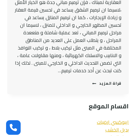
العقارية لمبناك ، فإن ترميم مباني جدة هو الخيار الأمثل
،لاسيما ان ترميم الشقق يساعد في تحسين قيمة العقار
و زيادة الإيجارات ، كما ان ترميم المنازل يساعد في
تحسين المظهر الخارجي و الداخلي للمنزل ، لاسيما ان
مراحل ترميم المباني ، تعد عملية شاملة و متععدة
المراحل ، و يتطلب العمل على العديد من المناطق
المختلفة في المبنى مثل تركيب بلاط ، و تركيب النوافذ
و الانابيب والاسلاك الكهربائية ، ومنها مقاولات عامة ،
التي تضمن التحديث الداخلي و الخارجي للمبنى . لذلك إذا
كنت تبحث عن أحد خدمات ترميم…
ترميم
قراة المزيد
مباني
جدة
ت:
اقسام الموقع
0545300912
صيانة
وترميم
ايبوكسي ارضيات
المباني
بديل الخشب
بجده