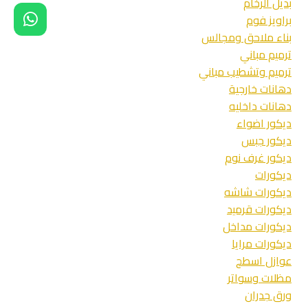
بديل الرخام
–
ترميمات
براويز فوم
المنازل
بناء ملاحق ومجالس
بجدة
ترميم مباني
–
ترميم وتشطيب مباني
أسعار
ترميم
دهانات خارجية
الفلل
دهانات داخليه
جده
ديكور اضواء
ديكور جبس
ديكور غرف نوم
ديكورات
ديكورات شاشه
ديكورات قرميد
ديكورات مداخل
ديكورات مرايا
عوازل اسطح
مظلات وسواتر
ورق جدران