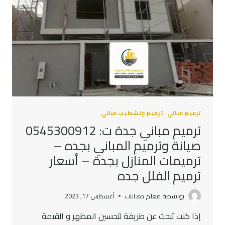
عن
ترميم
مباني
قديمة
ترميم مباني
|
ترميم وتشطيب مباني
ترميم مباني جدة ت: 0545300912
صيانة وترميم المباني بجده –
ترميمات المنازل بجدة – أسعار
ترميم الفلل جده
بواسطة
معلم دهانات
أغسطس 17, 2023
إذا كنت تبحث عن طريقة لتحسين المظهر و القيمة