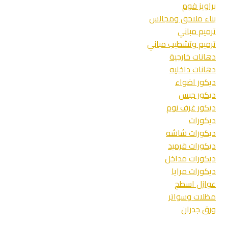
–
براويز فوم
بديل
بناء ملاحق ومجالس
الرخام
ترميم مباني
للجدار
ترميم وتشطيب مباني
–
حراج
دهانات خارجية
بديل
دهانات داخليه
الرخام
ديكور اضواء
بجده
ديكور جبس
ديكور غرف نوم
ديكورات
ديكورات شاشه
ديكورات قرميد
ديكورات مداخل
ديكورات مرايا
عوازل اسطح
مظلات وسواتر
ورق جدران