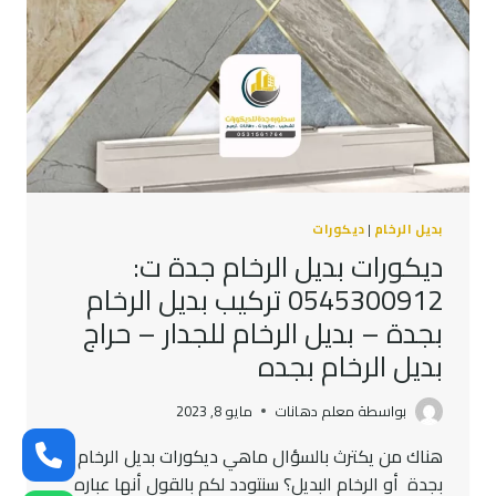
الرخام
بجدة
–
تركيب
شبيه
الرخام
–
شغل
بديل
الرخام
بجده
بديل الرخام
|
ديكورات
ديكورات بديل الرخام جدة ت:
0545300912 تركيب بديل الرخام
بجدة – بديل الرخام للجدار – حراج
بديل الرخام بجده
بواسطة
معلم دهانات
مايو 8, 2023
هناك من يكترث بالسؤال ماهي ديكورات بديل الرخام
بجدة أو الرخام البديل؟ سنتودد لكم بالقول أنها عباره