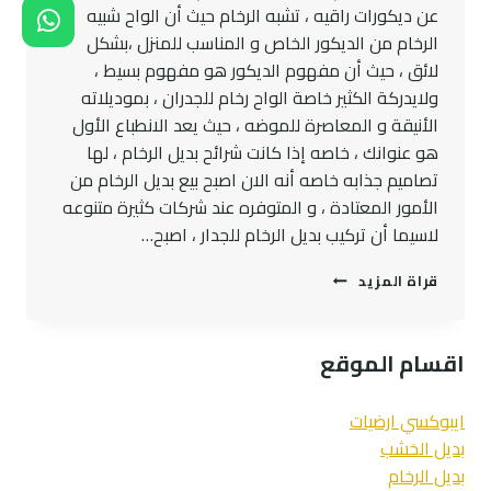
عن ديكورات راقيه ، تشبه الرخام حيث أن الواح شبيه
الرخام من الديكور الخاص و المناسب للمنزل ،بشكل
لائق ، حيث أن مفهوم الديكور هو مفهوم بسيط ،
ولايدركة الكثير خاصة الواح رخام للجدران ، بموديلاته
الأنيقة و المعاصرة للموضه ، حيث يعد الانطباع الأول
هو عنوانك ، خاصه إذا كانت شرائح بديل الرخام ، لها
تصاميم جذابه خاصه أنه الان اصبح بيع بديل الرخام من
الأمور المعتادة ، و المتوفره عند شركات كثيرة متنوعه
لاسيما أن تركيب بديل الرخام للجدار ، اصبح…
ديكورات
قراة المزيد
بديل
الرخام
جدة
اقسام الموقع
ت:
0545300912
تركيب
ايبوكسي ارضيات
بديل
بديل الخشب
الرخام
بديل الرخام
بجدة