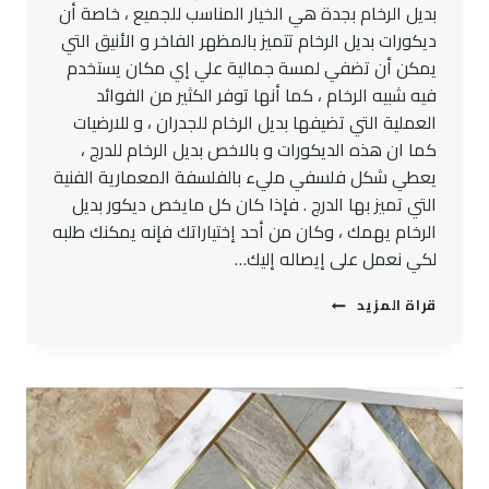
بديل الرخام بجدة هي الخيار المناسب للجميع ، خاصة أن
ديكورات بديل الرخام تتميز بالمظهر الفاخر و الأنيق التي
يمكن أن تضفي لمسة جمالية علي إي مكان يستخدم
فيه شبيه الرخام ، كما أنها توفر الكثير من الفوائد
العملية التي تضيفها بديل الرخام للجدران ، و للارضيات
كما ان هذه الديكورات و بالاخص بديل الرخام للدرج ،
يعطي شكل فلسفي مليء بالفلسفة المعمارية الفنية
التي تميز بها الدرج . فإذا كان كل مايخص ديكور بديل
الرخام يهمك ، وكان من أحد إختياراتك فإنه يمكنك طلبه
لكي نعمل على إيصاله إليك…
الواح
قراة المزيد
بديل
الرخام
بجدة
ت:
0545300912
أفضل
انواع
بديل