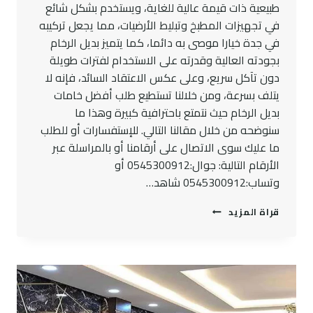
طبيعية ذات قيمة عالية للغاية، ويستخدم بشكل شائع
في تجهيزات المطبخ وتبليط الأرضيات، مما يجعل تركيبه
في جدة خيارا موصى به دائما، كما يتميز بديل الرخام
بجودته العالية وقدرته على الاستخدام لفترات طويلة
دون تآكل سريع، وعلى عكس الاعتقاد السائد، فإنه لا
يتلف بسرعة، ومن خلالنا تستطيع طلب أفضل خامات
بديل الرخام حيث نتمتع باحترافية كبيرة وهذا ما
سنوضحه من خلال مقالنا التالي. للإستفسارات أو للطلب
ما عليك سوى الاتصال على أرقامنا أو بالمراسلة عبر
الأرقام التالية: جوال:0545300912 أو
وتساب:0545300912 شاهد…
تركيب
قراة المزيد
بديل
الرخام
جدة
ت:
0545300912
تركيب
الواح