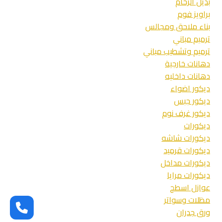
بديل الرخام
جدة
براويز فوم
بناء ملاحق ومجالس
ترميم مباني
ترميم وتشطيب مباني
دهانات خارجية
دهانات داخليه
ديكور اضواء
ديكور جبس
ديكور غرف نوم
ديكورات
ديكورات شاشه
ديكورات قرميد
ديكورات مداخل
ديكورات مرايا
عوازل اسطح
مظلات وسواتر
ورق جدران