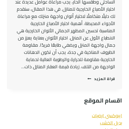
الساحلي وطقسها الحار، يجب مراعاة عوامل عديدة عند
اختيار الأصباغ الخارجية للمنازل. في هذا المقال، سنقدم
لك دليلًا متكاملًا لاختيار ألوان واجهة منزلك مع مراعاة
الأجواء المحيطة. أهمية اختيار الأصباغ الخارجية
المناسبة تحسين المظهر الجمالي الألوان الخارجية هي
الانطباع الأول عن المنزل. اختيار الألوان بعناية يعزز من
جمال واجهة المنزل ويضفي طابعًا فريدًا. مقاومة
الظروف المناخية في جدة، يجب أن تكون الدهانات
الخارجية مقاومة للحرارة والرطوبة العالية لحماية
الواجهة من التلف. زيادة قيمة العقار المنازل ذات…
اصباغ
قراة المزيد
خارجية
للبيوت
كيف
اقسام الموقع
اختار
لون
البيت
ايبوكسي ارضيات
الخارجي
بديل الخشب
في