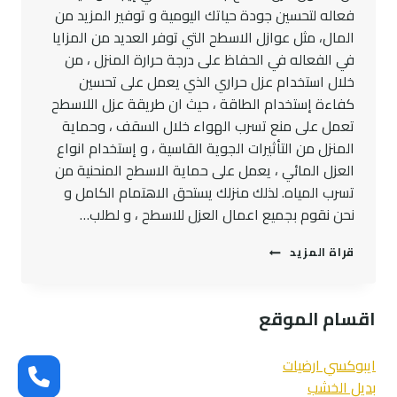
فعاله لتحسين جودة حياتك اليومية و توفير المزيد من
المال، مثل عوازل الاسطح التي توفر العديد من المزايا
في الفعاله في الحفاظ على درجة حرارة المنزل ، من
خلال استخدام عزل حراري الذي يعمل على تحسين
كفاءة إستخدام الطاقة ، حيث ان طريقة عزل اللاسطح
تعمل على منع تسرب الهواء خلال السقف ، وحماية
المنزل من التأثيرات الجوية القاسية ، و إستخدام انواع
العزل المائي ، يعمل على حماية الاسطح المنحنية من
تسرب المياه. لذلك منزلك يستحق الاهتمام الكامل و
نحن نقوم بجميع اعمال العزل للاسطح ، و لطلب…
مقاول
قراة المزيد
عزل
اسطح
جدة
اقسام الموقع
ت:
0545300912
اعمال
ايبوكسي ارضيات
العزل
بديل الخشب
للاسطح