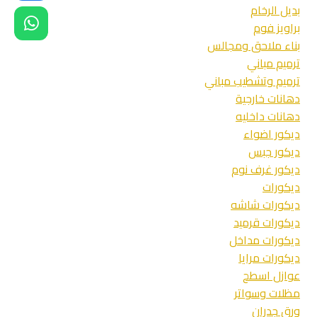
بديل الرخام
بجده
–
براويز فوم
افضل
بناء ملاحق ومجالس
عازل
ترميم مباني
اسطح
ترميم وتشطيب مباني
المنازل
بجدة
دهانات خارجية
–
دهانات داخليه
شركة
ديكور اضواء
عزل
ديكور جبس
أسطح
جده
ديكور غرف نوم
ديكورات
ديكورات شاشه
ديكورات قرميد
ديكورات مداخل
ديكورات مرايا
عوازل اسطح
مظلات وسواتر
ورق جدران