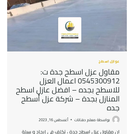
جدة
–
عازل
مائي
للسطح
جدة
عوازل اسطح
مقاول عزل اسطح جدة ت:
0545300912 اعمال العزل
للاسطح بجده – افضل عازل اسطح
المنازل بجدة – شركة عزل أسطح
جده
بواسطة
معلم دهانات
أغسطس 16, 2023
ان مقاول عزل اسطح جدة ، تكلف في إيجاد و سيلة