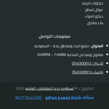
ديكورات قرميد
عوازل اسطح
ديكور اضواء
بناء ملاحق
معلومات التواصل
العنوان :
جميع احياء ومناطق جدة – السعودية.
مفتوح يوميا من الساعة: 10:00PM – 7:00AM
الجـوال: 0545300912
واتساب:0545300912
الحقوق لـ ©
اسطوره جده للمقاولات العامه
2026
سبأتك
شركة تصميم مواقع
-
967770422300