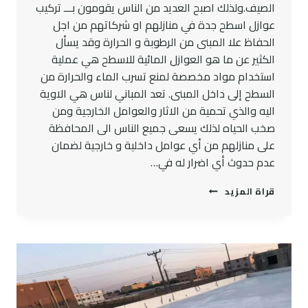
الصيف.ولذلك اصبح العديد من الناس يقومون بـــ تركيب
عوازل اسطح جدة في منازلهم او شركاتهم من اجل
الحفاظ علا المبنى من الرطوبة و الحرارة وقد يسأل
الكثير عن ما هو العوازل المائية للاسطح هي عملية
استخدام مواد مخصصة لمنع تسرب الماء والحرارة من
السطح إلى داخل المبنى. تعد المباني لناس هي الاوية
اليه والذي تحمية من الاثار والعوامل الخارجية ومن
صخب الحياه لذلك يسعى جميع الناس الى المحافظة
على منازلهم من أي عوامل داخلية و خارجية لضمان
عدم حدوث أي اضرار له في…
تركيب
قراة المزيد
عوازل
اسطح
جدة
ت:
0545300912
افضل
عازل
للاسطح