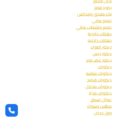
بديل الرخام
براويز فوم
بناء ملاحق ومجالس
ترميم مباني
ترميم وتشطيب مباني
دهانات خارجية
دهانات داخليه
ديكور اضواء
ديكور جبس
ديكور غرف نوم
ديكورات
ديكورات شاشه
ديكورات قرميد
ديكورات مداخل
ديكورات مرايا
عوازل اسطح
مظلات وسواتر
ورق جدران