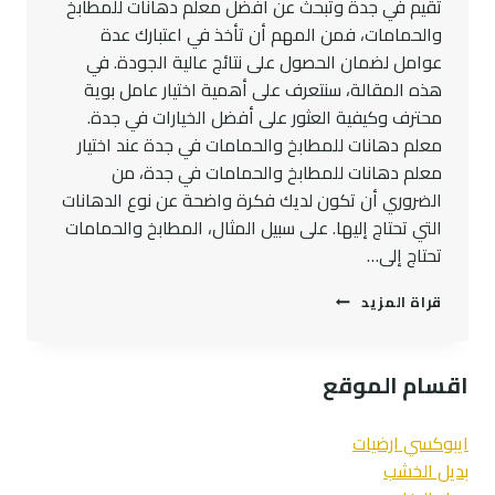
تقيم في جدة وتبحث عن أفضل معلم دهانات للمطابخ
والحمامات، فمن المهم أن تأخذ في اعتبارك عدة
عوامل لضمان الحصول على نتائج عالية الجودة. في
هذه المقالة، سنتعرف على أهمية اختيار عامل بوية
محترف وكيفية العثور على أفضل الخيارات في جدة.
معلم دهانات للمطابخ والحمامات في جدة عند اختيار
معلم دهانات للمطابخ والحمامات في جدة، من
الضروري أن تكون لديك فكرة واضحة عن نوع الدهانات
التي تحتاج إليها. على سبيل المثال، المطابخ والحمامات
تحتاج إلى…
معلم
قراة المزيد
دهانات
للمطابخ
والحمامات
اقسام الموقع
-عامل
بوية
في
ايبوكسي ارضيات
جده
بديل الخشب