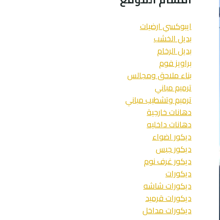
ايبوكسي ارضيات
بديل الخشب
بديل الرخام
براويز فوم
بناء ملاحق ومجالس
ترميم مباني
ترميم وتشطيب مباني
دهانات خارجية
دهانات داخليه
ديكور اضواء
ديكور جبس
ديكور غرف نوم
ديكورات
ديكورات شاشه
ديكورات قرميد
ديكورات مداخل