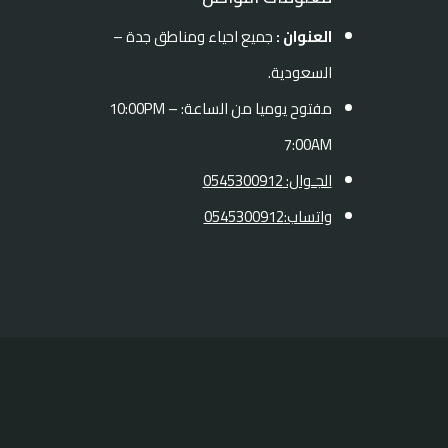
العنوان :
جميع احياء ومناطق جدة –
السعودية.
مفتوح يوميا من الساعة: 10:00PM –
7:00AM
الجـوال: 0545300912
واتساب:0545300912