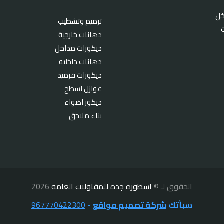
خل
ترميم وتشطيب
دهانات خارجية
ديكورات مداخل
دهانات داخليه
ديكورات قرميد
عوازل اسطح
ديكور اضواء
بناء ملاحق
الحقوق لـ ©
اسطوره جده للمقاولات العامه
2026
سبأتك
شركة تصميم مواقع
-
967770422300