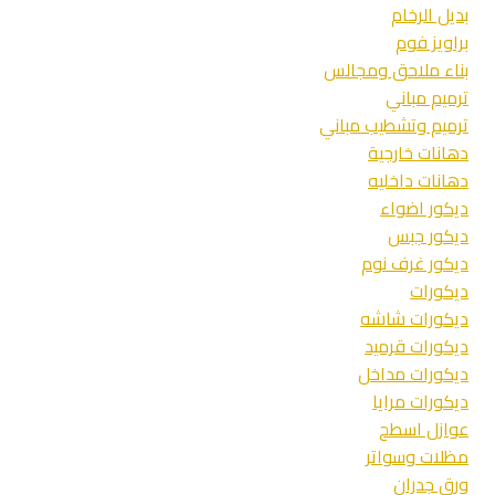
بديل الرخام
براويز فوم
بناء ملاحق ومجالس
ترميم مباني
ترميم وتشطيب مباني
دهانات خارجية
دهانات داخليه
ديكور اضواء
ديكور جبس
ديكور غرف نوم
ديكورات
ديكورات شاشه
ديكورات قرميد
ديكورات مداخل
ديكورات مرايا
عوازل اسطح
مظلات وسواتر
ورق جدران