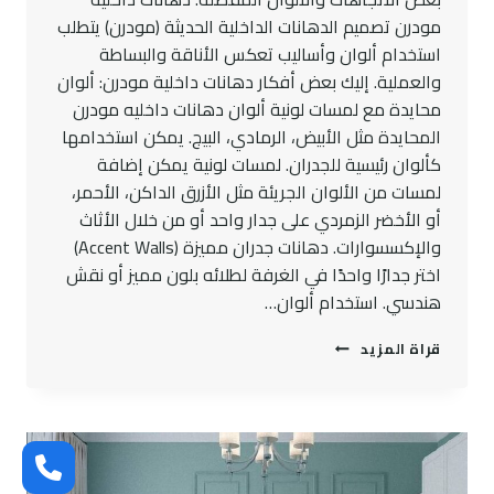
مودرن تصميم الدهانات الداخلية الحديثة (مودرن) يتطلب
استخدام ألوان وأساليب تعكس الأناقة والبساطة
والعملية. إليك بعض أفكار دهانات داخلية مودرن: ألوان
محايدة مع لمسات لونية ألوان دهانات داخليه مودرن
المحايدة مثل الأبيض، الرمادي، البيج. يمكن استخدامها
كألوان رئيسية للجدران. لمسات لونية يمكن إضافة
لمسات من الألوان الجريئة مثل الأزرق الداكن، الأحمر،
أو الأخضر الزمردي على جدار واحد أو من خلال الأثاث
والإكسسوارات. دهانات جدران مميزة (Accent Walls)
اختر جدارًا واحدًا في الغرفة لطلائه بلون مميز أو نقش
هندسي. استخدام ألوان…
دهانات
قراة المزيد
داخلية
مودرن
|
أفضل
أنواع
الدهانات