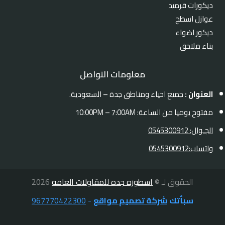
ديكورات قرميد
عوازل اسطح
ديكور اضواء
بناء ملاحق
معلومات التواصل
العنوان :
جميع احياء ومناطق جدة – السعودية.
مفتوح يوميا من الساعة: 10:00PM – 7:00AM
الجـوال: 0545300912
واتساب:0545300912
الحقوق لـ ©
اسطوره جده للمقاولات العامه
2026
سبأتك
شركة تصميم مواقع
-
967770422300