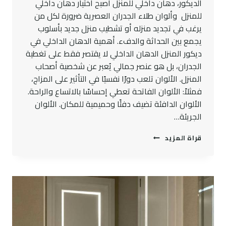
الديكور، دهان داخلي للمنزل أصبح اختيار دهان داخلي
للمنزل وألوان طلاء الجدران العصرية ضرورة لكل من
يرغب في تجديد منزله أو تشطيب منزل جديد بأسلوب
يجمع بين الحداثة والدفء. أهمية الدهان الداخلي في
ديكور المنزل الدهان الداخلي لا يقتصر فقط على تغطية
الجدران، بل هو عنصر جمالي يُعبر عن شخصية أصحاب
المنزل. الألوان تلعب دورًا نفسيًا في التأثير على المزاج،
فمثلاً: الألوان الفاتحة تعطي إحساسًا بالاتساع والراحة.
الألوان الدافئة تضيف دفئًا وحميمية للمكان. الألوان
الجريئة…
دهان
قراة المزيد
داخلي
للمنزل
طلاء
الجدران
بألوان
عصرية
في
جدة