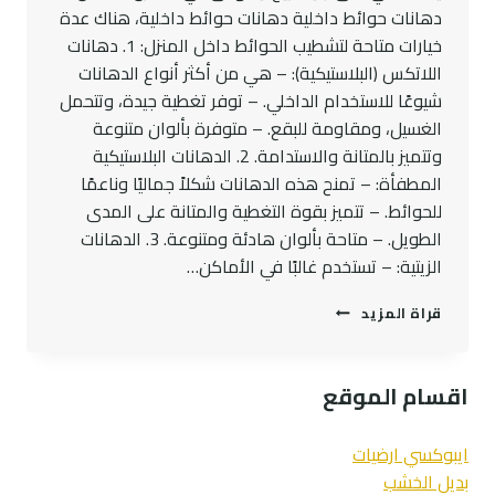
دهانات حوائط داخلية دهانات حوائط داخلية، هناك عدة
خيارات متاحة لتشطيب الحوائط داخل المنزل: 1. دهانات
اللاتكس (البلاستيكية): – هي من أكثر أنواع الدهانات
شيوعًا للاستخدام الداخلي. – توفر تغطية جيدة، وتتحمل
الغسيل، ومقاومة للبقع. – متوفرة بألوان متنوعة
وتتميز بالمتانة والاستدامة. 2. الدهانات البلاستيكية
المطفأة: – تمنح هذه الدهانات شكلاً جماليًا وناعمًا
للحوائط. – تتميز بقوة التغطية والمتانة على المدى
الطويل. – متاحة بألوان هادئة ومتنوعة. 3. الدهانات
الزيتية: – تستخدم غالبًا في الأماكن…
دهانات
قراة المزيد
حوائط
داخلية
كلاسيك
اقسام الموقع
ومودرن
في
جدة
ايبوكسي ارضيات
بديل الخشب