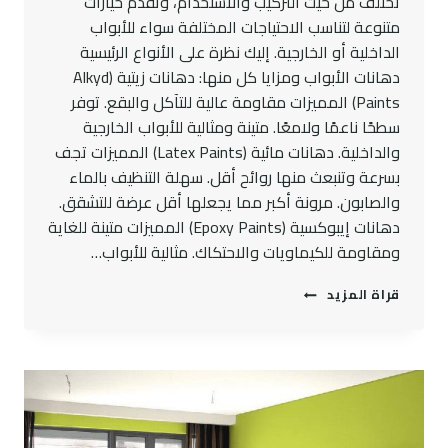
تختلف من حيث التركيب والاستخدام، وتقدم خيارات
متنوعة لتناسب الاحتياجات المختلفة سواء للأبواب
الداخلية أو الخارجية. إليك نظرة على الأنواع الرئيسية
دهانات الأبواب ومزايا كل منها: دهانات زيتية (Alkyd
Paints) المميزات مقاومة عالية للتآكل والبقع. توفر
سطحًا ناعمًا ولامعًا. متينة ومثالية للأبواب الخارجية
والداخلية. دهانات مائية (Latex Paints) المميزات تجف
بسرعة وتنبعث منها روائح أقل. سهلة التنظيف بالماء
والصابون. مرونة أكبر مما يجعلها أقل عرضة للتشقق.
دهانات إيبوكسية (Epoxy Paints) المميزات متينة للغاية
ومقاومة للكيماويات والاحتكاك. مثالية للأبواب…
دهان
قراة المزيد
للأبواب
حديث
:
خدمة
دهان
أبواب
داخلية