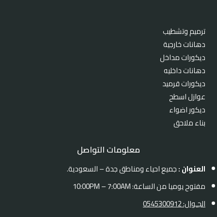
ترميم وتشطيب
دهانات خارجية
ديكورات مداخل
دهانات داخليه
ديكورات قرميد
عوازل اسطح
ديكور اضواء
بناء ملاحق
معلومات التواصل
العنوان :
جميع احياء ومناطق جدة – السعودية.
مفتوح يوميا من الساعة: 10:00PM – 7:00AM
الجـوال: 0545300912