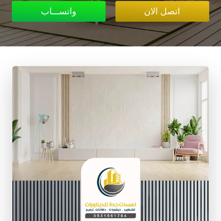
اتصل الان
واتســـاب