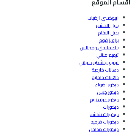
اقسام الموقع
ت:
0545300912
فني
ايبوكسي ارضيات
ورق
بديل الخشب
جدران
بديل الرخام
بجده
براويز فوم
–
بناء ملاحق ومجالس
تركيب
ترميم مباني
ورق
ترميم وتشطيب مباني
حائط
دهانات خارجية
–
دهانات داخليه
عامل
ديكور اضواء
تركيب
ديكور جبس
ورق
ديكور غرف نوم
جدران
ديكورات
بجدة
ديكورات شاشه
ديكورات قرميد
ديكورات مداخل