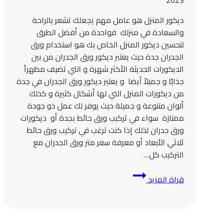
2023
رخيص
جدة
ديكور المنزل هو عامل مهم يجعلك تشعر بالراحة
والسعادة في منزلك فواحدة من أفضل الطرق
لتحسين ديكور المنزل الخاص بك هو استخدام ورق
الجدران جدة حيث يعتبر ديكور ورق الجدران من بين
الديكورات الحديثة الأكثر شهرة و التي تضيف مظهراً
جذابًا و جميلاً أيضا و يعتبر ديكور ورق الجدران في جدة
من ديكورات المنزل التي لها أشكال كثيرة و كذلك
ألوان متنوعة و جميلة حيث يوفر لك عمل ذو جودة
ممتازة سواء في تركيب ورق حائط بجدة أو ديكورات
ورق جدران لذلك إذا كنت ترغب في تركيب ورق حائط
ثلاثي الأبعاد أو معرفة سعر متر ورق الجدران مع
التركيب كل…
تركيب
قراة المزيد
ورق
جدران
بجدة