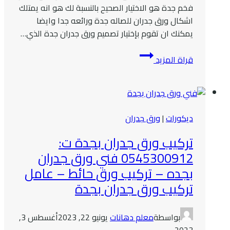
فخم جدة هو الاختيار الصحيح بالنسبة لك هو انه يمتلك
اشكال ورق جدران للصاله جدة ورائعه جدا وايضا
يمكنك ان تقوم بإختيار تصميم ورق جدران جدة الذي…
معلم
قراة المزيد
ورق
جدران
جدة
ت:
ديكورات
|
ورق جدران
0545300912
ورق
تركيب ورق جدران بجدة ت:
جدران
0545300912 فني ورق جدران
ضد
بجده – تركيب ورق حائط – عامل
الماء
جدة
تركيب ورق جدران بجدة
–
ورق
بواسطة
معلم دهانات
يونيو 22, 2023
أغسطس 3,
جدران