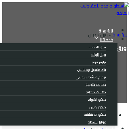
التجاوز
إلى
المحتوى
الرئيسية
الرئيسية
»
ورق جدران
خدماتنا
ورق جدران
بديل الخشب
بديل الرخام
براويز فوم
بناء ملاحق ومجالس
ترميم وتشطيب مباني
دهانات خارجية
دهانات داخليه
ديكور اضواء
ديكور جبس
ديكورات شاشه
عوازل اسطح