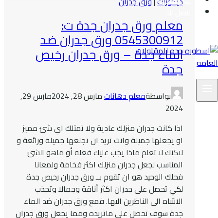
اخر اعمالنا
ديكورات
|
ورق جدران
اتصل بنا
معلم ورق جدران جدة ت:
0545300912 ورق جدران ضد
الماء جدة – ورق جدران رخيص
جدة
بواسطة
معلم دهانات
مارس 28, 2024
مارس 29,
2024
اذا كانت جدران منزلك عادية ولا تمتلك اي شئ مميز
او يجعلها جميلة وانت تريد ان تجلعها جميلة ورائعة و
لاكنك لا تعلم ماذا يجب عليك فعله أو ماهو الشئ
المناسب لجعل جدران منزلك اكثر فخامة ولمعانا
فحلك الوحيد هو ان تقوم بــ ورق جدران رخيص جدة
لكي تحصل على جدران اكثر أناقة وجمالا وتجذب
الانتباه الى الناظرين اليها. فمع ورق جدران ضد الماء
جدة سوف تحصل على ماتريده ومما يجعل ورق جدران