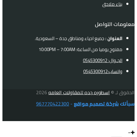
بناء ملاحق
معلومات التواصل
العنوان :
جميع احياء ومناطق جدة – السعودية.
مفتوح يوميا من الساعة: 10:00PM – 7:00AM
الجـوال: 0545300912
واتساب:0545300912
الحقوق لـ ©
اسطوره جده للمقاولات العامه
2026
سبأتك
شركة تصميم مواقع
-
967770422300