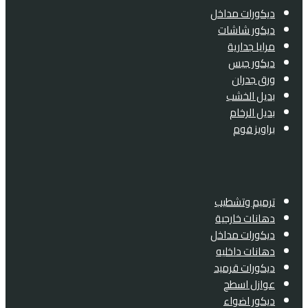
ديكورات مداخل
ديكور شاشات
مرايا جدارية
ديكور جبس
ورق جدران
بديل الخشب
بديل الرخام
براويز فوم
ترميم وتشطيب
دهانات خارجية
ديكورات مداخل
دهانات داخليه
ديكورات قرميد
عوازل اسطح
ديكور اضواء