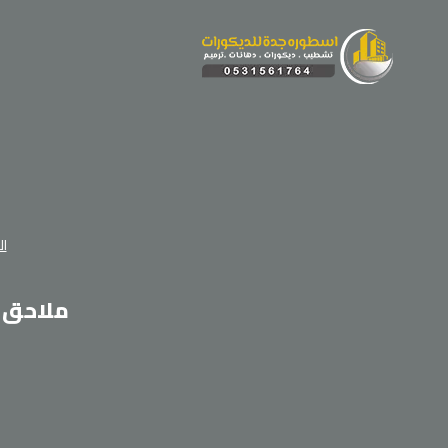
لتجاوز
لى
لمحتوى
ال
ملاحق جد