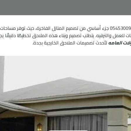
أصبحت ملاحق جدة: تصميم وبناء ملاحق خارجية فخمة 0545300912 جزء أساسي من تصميم المنازل 
 للعمل والترفيه. يتطلب تصميم وبناء هذه الملاحق تخطيطًا دقيقًا ي
ات العامه
لأحدث تصميمات الملاحق الخارجية بجدة.