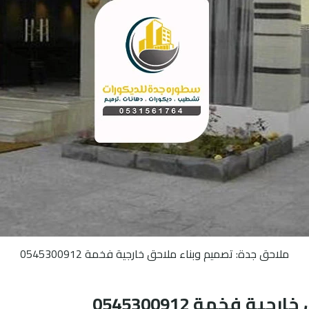
ملاحق جدة: تصميم وبناء ملاحق خارجية فخمة 0545300912
 فخمة 0545300912