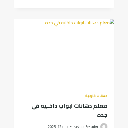
سواتر
جدارية
حديد
سواتر
احواش
في
جدة
دهانات خارجية
معلم دهانات ابواب داخليه في
جده
بواسطة
rashad
يناير 13, 2025