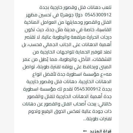
تلعب دهانات فلل وقصور خارجية بجدة
0545300912 دورًا جوهريًا في تحسين مظهر
الفلل والقصور وحمايتها من العوامل المناخية
القاسية، خاصة في مدينة مثل جدة، حيث تكون
درجات الحرارة مرتفعة والرطوبة عالية. لا تقتصر
أهمية الدهانات على الجانب الجمالي فحسب، بل
تمتد لتوفير الحماية للواجهات الخارجية من
التشققات، التآكل، والرطوبة، مما يُطيل من عمر
المبنى ويحافظ على رونقه لفترة طويلة، تواصل
مه=ع مؤسسة اسطورة جدة لأفضل انواع
الدهانات الخارجية. دهانات فلل وقصور خارجية
بجدة 0545300912 تقدم لك مؤسسة اسطورة
جدة أهمية الدهانات الخارجية للفلل والقصور
كالتالي: يبحث أصحاب الفلل والقصور عن دهانات
ذات جودة عالية تعكس الذوق الرفيع وتدوم
لفترات طويلة…
دهانات
قراة المزيد