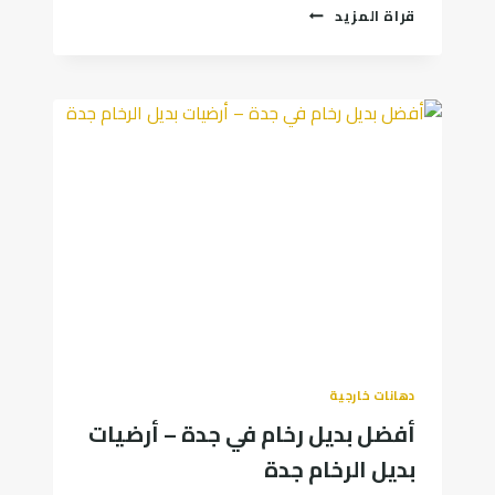
ديكورات
قراة المزيد
شاشات
حائط-
ديكور
شاشة
التلفزيون
لعام
2024
في
جدة
دهانات خارجية
أفضل بديل رخام في جدة – أرضيات
بديل الرخام جدة