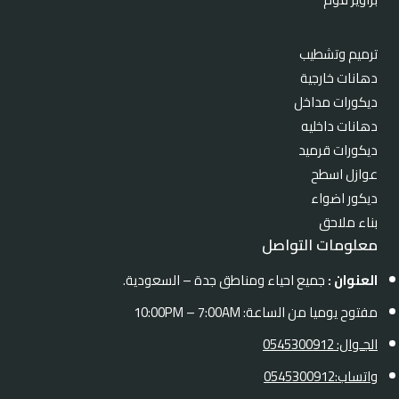
ترميم وتشطيب
دهانات خارجية
ديكورات مداخل
دهانات داخليه
ديكورات قرميد
عوازل اسطح
ديكور اضواء
بناء ملاحق
معلومات التواصل
العنوان :
جميع احياء ومناطق جدة – السعودية.
مفتوح يوميا من الساعة: 10:00PM – 7:00AM
الجـوال: 0545300912
واتساب:0545300912