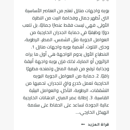
بويه واجهات منازل تعتبر من العناصر الأساسية
التي تُظهر جمال وفخامة البيت من النظرة
الأولى. فهي ليست فقط عنصرًا جماليًا، بل تلعب
دورًا وظيفيًا في حماية الجدران الخارجية من
العوامل الجوية مثل الشمس، المطر، الرطوبة،
وحتى التلوث. أهمية بويه واجهات منازل 1.
الانطباع الأول يدوم الواجهة هي أول ما يراه
الزائرون أو المارة، لذلك فإن بويه واجهة أنيقة
وجذابة ترفع من قيمة المنزل وتمنحه مظهرًا
راقيًا. 2. حماية من العوامل الجوية البويه
الخارجية تعمل كدرع واقٍ للجدران، تحميها من
التشققات، الرطوبة، التآكل، والعوامل البيئية
القاسية. 3. إطالة عمر المبنى الدهانات الخارجية
عالية الجودة تساعد على الحفاظ على سلامة
الهيكل الخارجي،…
بويه
قراة المزيد
واجهات