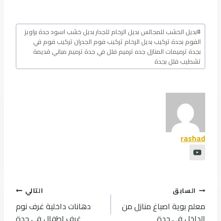
وسوم
#
بديل الخشب للمجالس بديل الرخام للجدار بديل خشب اسود جدة براويز
المقال:
الفوم بجدة تركيب بديل الرخام تركيب فوم الجدران تركيب فوم في
بجدة ترميمات المنازل جده ترميم فلل في جدة ترميم مباني قديمة
تشطيب فلل بجدة
rashad
تصفّح
السابق
التالي
المقالات
معلم بوية اصباغ منازل من
دهانات داخلية غرف نوم
الداخل في جدة
غرف اطفال في جدة