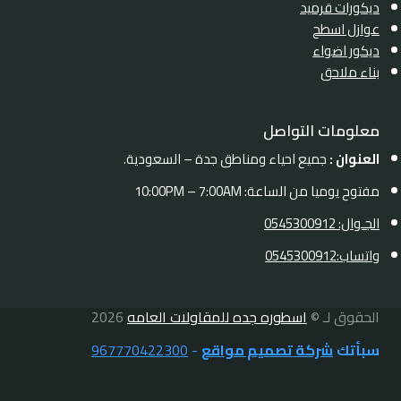
ديكورات قرميد
عوازل اسطح
ديكور اضواء
بناء ملاحق
معلومات التواصل
العنوان :
جميع احياء ومناطق جدة – السعودية.
مفتوح يوميا من الساعة: 10:00PM – 7:00AM
الجـوال: 0545300912
واتساب:0545300912
الحقوق لـ ©
اسطوره جده للمقاولات العامه
2026
سبأتك
شركة تصميم مواقع
-
967770422300