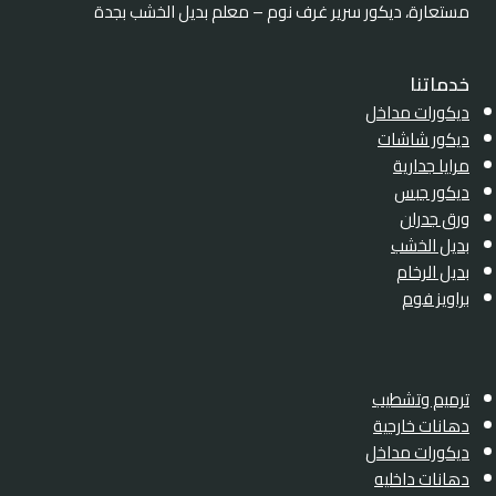
مستعارة، ديكور سرير غرف نوم – معلم بديل الخشب بجدة
خدماتنا
ديكورات مداخل
ديكور شاشات
مرايا جدارية
ديكور جبس
ورق جدران
بديل الخشب
بديل الرخام
براويز فوم
ترميم وتشطيب
دهانات خارجية
ديكورات مداخل
دهانات داخليه