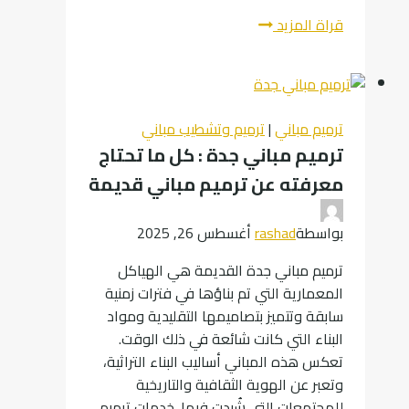
ترميم
قراة المزيد
واجهات
مباني
جدة
بأسعار
ترميم مباني
|
ترميم وتشطيب مباني
تنافسية
ترميم مباني جدة : كل ما تحتاج
وخدمة
معرفته عن ترميم مباني قديمة
مضمونة
بواسطة
rashad
أغسطس 26, 2025
ترميم مباني جدة القديمة هي الهياكل
المعمارية التي تم بناؤها في فترات زمنية
سابقة وتتميز بتصاميمها التقليدية ومواد
البناء التي كانت شائعة في ذلك الوقت.
تعكس هذه المباني أساليب البناء التراثية،
وتعبر عن الهوية الثقافية والتاريخية
للمجتمعات التي شُيدت فيها. خدمات ترميم