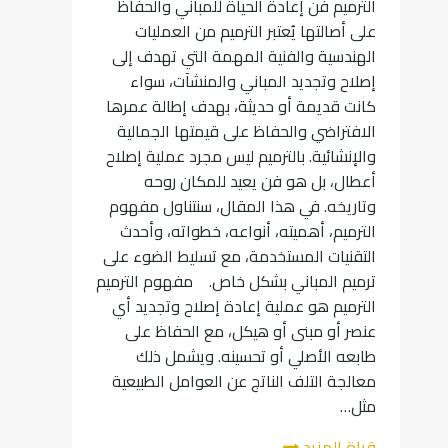
الترميم فن إعادة الحياة للمباني والحفاظ
على أصالتها يُعتبر الترميم من العمليات
الهندسية والفنية المهمة التي تهدف إلى
إصلاح وتجديد المباني والمنشآت، سواء
كانت قديمة أو حديثة، بهدف إطالة عمرها
الافتراضي والحفاظ على قيمتها الجمالية
والإنشائية. بالترميم ليس مجرد عملية إصلاح
أعطال، بل هو فن يعيد للمكان روحه
وتاريخه. في هذا المقال، سنتناول مفهوم
الترميم، أهميته، أنواعه، خطواته، وأحدث
التقنيات المستخدمة، مع تسليط الضوء على
ترميم المباني بشكل خاص. مفهوم الترميم
الترميم هو عملية إعادة إصلاح وتجديد أي
عنصر أو مبنى أو هيكل، مع الحفاظ على
طابعه الأصلي أو تحسينه. ويشمل ذلك
معالجة التلف الناتج عن العوامل الطبيعية
مثل…
الترميم
قراة المزيد