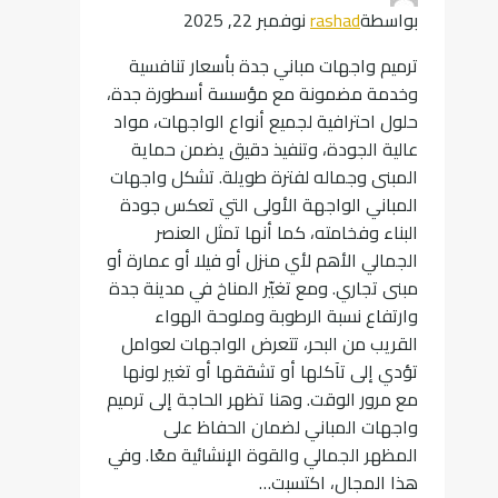
بواسطة
rashad
نوفمبر 22, 2025
ترميم واجهات مباني جدة بأسعار تنافسية
وخدمة مضمونة مع مؤسسة أسطورة جدة،
حلول احترافية لجميع أنواع الواجهات، مواد
عالية الجودة، وتنفيذ دقيق يضمن حماية
المبنى وجماله لفترة طويلة. تشكل واجهات
المباني الواجهة الأولى التي تعكس جودة
البناء وفخامته، كما أنها تمثل العنصر
الجمالي الأهم لأي منزل أو فيلا أو عمارة أو
مبنى تجاري. ومع تغيّر المناخ في مدينة جدة
وارتفاع نسبة الرطوبة وملوحة الهواء
القريب من البحر، تتعرض الواجهات لعوامل
تؤدي إلى تآكلها أو تشققها أو تغير لونها
مع مرور الوقت. وهنا تظهر الحاجة إلى ترميم
واجهات المباني لضمان الحفاظ على
المظهر الجمالي والقوة الإنشائية معًا. وفي
هذا المجال، اكتسبت…