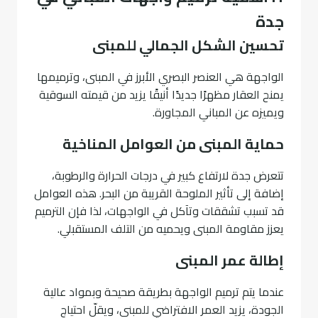
جدة
تحسين الشكل الجمالي للمبنى
الواجهة هي العنصر البصري الأبرز في المبنى، وترميمها
يمنح العقار مظهرًا جديدًا أنيقًا يزيد من قيمته السوقية
ويميزه عن المباني المجاورة.
حماية المبنى من العوامل المناخية
تتعرض جدة لارتفاع كبير في درجات الحرارة والرطوبة،
إضافة إلى تأثير الملوحة القريبة من البحر. هذه العوامل
قد تسبب تشققات وتآكل في الواجهات، لذا فإن الترميم
يعزز مقاومة المبنى ويحميه من التلف المستقبلي.
إطالة عمر المبنى
عندما يتم ترميم الواجهة بطريقة صحيحة وبمواد عالية
الجودة، يزيد العمر الافتراضي للمبنى، ويقلّ احتياج