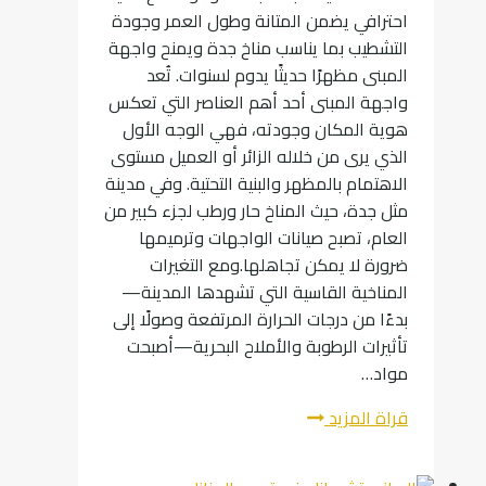
احترافي يضمن المتانة وطول العمر وجودة
التشطيب بما يناسب مناخ جدة ويمنح واجهة
المبنى مظهرًا حديثًا يدوم لسنوات. تُعد
واجهة المبنى أحد أهم العناصر التي تعكس
هوية المكان وجودته، فهي الوجه الأول
الذي يرى من خلاله الزائر أو العميل مستوى
الاهتمام بالمظهر والبنية التحتية. وفي مدينة
مثل جدة، حيث المناخ حار ورطب لجزء كبير من
العام، تصبح صيانات الواجهات وترميمها
ضرورة لا يمكن تجاهلها.ومع التغيرات
المناخية القاسية التي تشهدها المدينة—
بدءًا من درجات الحرارة المرتفعة وصولًا إلى
تأثيرات الرطوبة والأملاح البحرية—أصبحت
مواد…
ترميم
قراة المزيد
واجهات
مباني