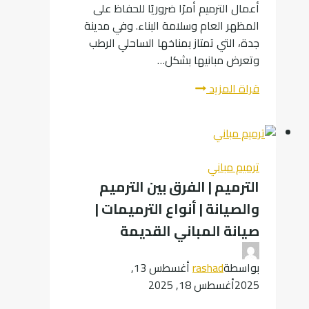
أعمال الترميم أمرًا ضروريًا للحفاظ على
المظهر العام وسلامة البناء. وفي مدينة
جدة، التي تمتاز بمناخها الساحلي الرطب
وتعرض مبانيها بشكل…
ترميم
قراة المزيد
واجهات
في
جدة
بخبرة
ترميم مباني
هندسية
الترميم | الفرق بين الترميم
وفنية
والصيانة | أنواع الترميمات |
لا
مثيل
صيانة المباني القديمة
لها
بواسطة
rashad
أغسطس 13,
2025
أغسطس 18, 2025