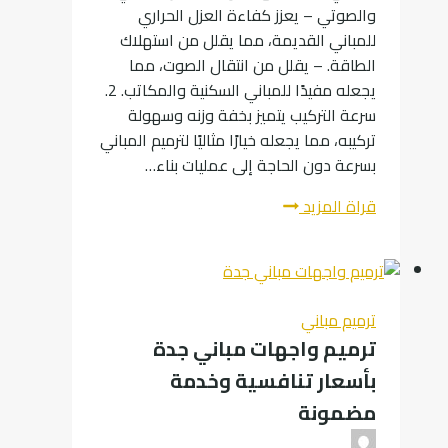
والصوتي – يعزز كفاءة العزل الحراري
للمباني القديمة، مما يقلل من استهلاك
الطاقة. – يقلل من انتقال الصوت، مما
يجعله مفيدًا للمباني السكنية والمكاتب. 2.
سرعة التركيب يتميز بخفة وزنه وسهولة
تركيبه، مما يجعله خيارًا مثاليًا لترميم المباني
بسرعة دون الحاجة إلى عمليات بناء…
كيف
قراة المزيد
يساعد
الساندوتش
بانل
في
ترميم مباني
ترميم
ترميم واجهات مباني جدة
المنازل
بأسعار تنافسية وخدمة
والمباني
بجدة؟
مضمونة