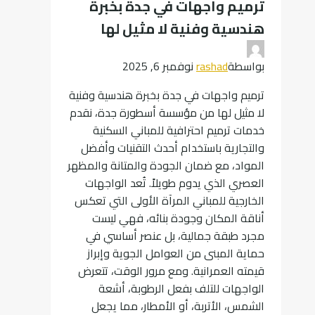
ترميم واجهات في جدة بخبرة
تحتاج
هندسية وفنية لا مثيل لها
معرفته
عن
ترميم
بواسطة
rashad
نوفمبر 6, 2025
مباني
ترميم واجهات في جدة بخبرة هندسية وفنية
قديمة
لا مثيل لها من مؤسسة أسطورة جدة، نقدم
خدمات ترميم احترافية للمباني السكنية
والتجارية باستخدام أحدث التقنيات وأفضل
المواد، مع ضمان الجودة والمتانة والمظهر
العصري الذي يدوم طويلاً. تُعد الواجهات
الخارجية للمباني المرآة الأولى التي تعكس
أناقة المكان وجودة بنائه، فهي ليست
مجرد طبقة جمالية، بل عنصر أساسي في
حماية المبنى من العوامل الجوية وإبراز
قيمته العمرانية. ومع مرور الوقت، تتعرض
الواجهات للتلف بفعل الرطوبة، أشعة
الشمس، الأتربة، أو الأمطار، مما يجعل