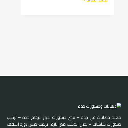
|
الفرق
بين
الترميم
والصيانة
|
أنواع
الترميمات
|
صيانة
المباني
القديمة
معلم دهانات في جدة – فني ديكورات بديل الرخام جده – تركيب
ديكورات شاشات – بديل الخشب مع انارة، تركيب جبس بورد اسقف