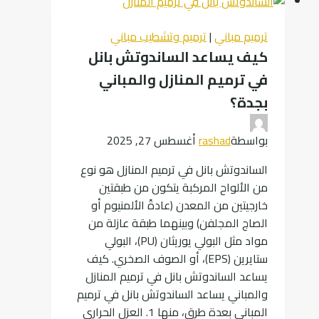
جدة
بمواد
ترميم مباني
|
ترميم وتشطيب مباني
مقاومة
كيف يساعد الساندوتش بانل
للحرارة
في ترميم المنازل والمباني
والرطوبة
مع
بجدة؟
تشطيبات
عصرية
بواسطة
rashad
أغسطس 27, 2025
الساندوتش بانل في ترميم المنازل هو نوع
من الألواح المركبة يتكون من طبقتين
خارجيتين من المعدن (عادةً الألمنيوم أو
الصاج المجلفن) وبينهما طبقة عازلة من
مواد مثل البولي يوريثان (PU)، البولي
ستايرين (EPS)، أو الصوف الصخري. كيف
يساعد الساندوتش بانل في ترميم المنازل
والمباني يساعد الساندوتش بانل في ترميم
المباني بعدة طرق، منها 1. العزل الحراري