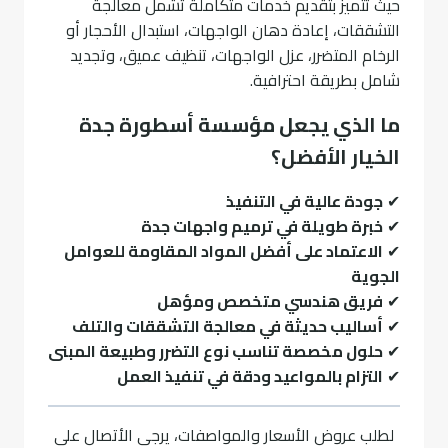
حيث تتميز بتقديم خدمات متكاملة تشمل معالجة
التشققات، إعادة دهان الواجهات، استبدال الأحجار أو
الرخام المتضرر، عزل الواجهات، تنظيف عميق، وتجديد
شامل بطريقة احترافية.
ما الذي يجعل مؤسسة أسطورة جدة
الخيار الأفضل؟
✔
جودة عالية في التنفيذ
✔
خبرة طويلة في ترميم واجهات جدة
✔
الاعتماد على أفضل المواد المقاومة للعوامل
الجوية
✔
فريق هندسي متخصص ومؤهل
✔
أساليب حديثة في معالجة التشققات والتلف
✔
حلول مخصصة تناسب نوع التضرر وطبيعة المبنى
✔
التزام بالمواعيد ودقة في تنفيذ العمل
لطلب عروض الأسعار والمواصفات، يرجى الأتصال على