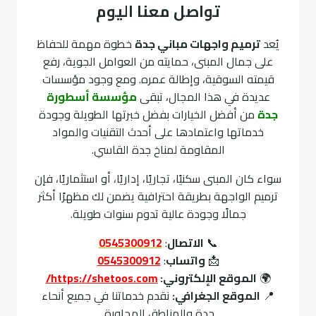
تواصل معنا اليوم
يُعد
ترميم واجهات مباني جدة
خطوة مهمة للحفاظ
على جمال المبنى، حمايته من العوامل الجوية، رفع
قيمته السوقية، وإطالة عمره. ومع وجود مؤسسات
عديدة في هذا المجال، تبقى
مؤسسة أسطورة
جدة
من أفضل الخيارات بفضل خبرتها الطويلة وجودة
خدماتها واعتمادها على أحدث التقنيات والمواد
المقاومة لمناخ جدة القاسي.
سواء كان المبنى سكنيًا، تجاريًا، إداريًا، أو استثماريًا، فإن
ترميم الواجهة بطريقة احترافية يضمن لك مظهرًا أكثر
جمالًا وجودة عالية تدوم سنوات طويلة.
📞
الاتصال
:
0545300912
📩
واتساب
:
0545300912
🌍
الموقع الإلكتروني:
https://shetoos.com/
📍
الموقع الجغرافي:
نقدم خدماتنا في جميع أنحاء
جدة والمناطق المجاورة.