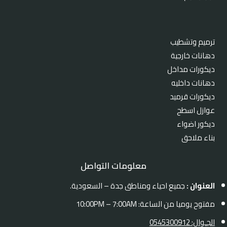
ترميم وتشطيب
دهانات خارجية
ديكورات مداخل
دهانات داخليه
ديكورات قرميد
عوازل اسطح
ديكور اضواء
بناء ملاحق
معلومات التواصل
العنوان :
جميع احياء ومناطق جدة – السعودية.
مفتوح يوميا من الساعة: 10:00PM – 7:00AM
الجـوال: 0545300912