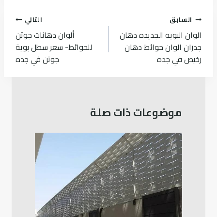
تصفّح
السابق
التالي
المقالات
الوان البويه الجديده دهان
ألوان دهانات جوتن
جدران الوان حوائط دهان
للحوائط- سعر سطل بوية
رخيص في جده
جوتن في جده
موضوعات ذات صلة
ا
ع